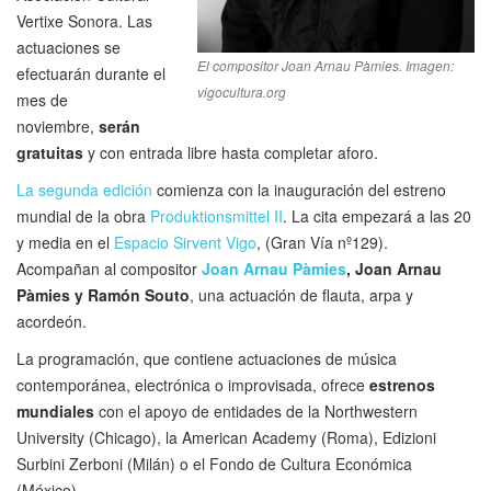
Vertixe Sonora. Las
actuaciones se
El compositor Joan Arnau Pàmies. Imagen:
efectuarán durante el
vigocultura.org
mes de
noviembre,
serán
gratuitas
y con entrada libre hasta completar aforo.
La segunda edición
comienza con la inauguración del estreno
mundial de la obra
Produktionsmittel II
. La cita empezará a las 20
y media en el
Espacio Sirvent Vigo
, (Gran Vía nº129).
Acompañan al compositor
Joan Arnau Pàmies
, Joan Arnau
Pàmies y Ramón Souto
, una actuación de flauta, arpa y
acordeón.
La programación, que contiene actuaciones de música
contemporánea, electrónica o improvisada, ofrece
estrenos
mundiales
con el apoyo de entidades de la Northwestern
University (Chicago), la American Academy (Roma), Edizioni
Surbini Zerboni (Milán) o el Fondo de Cultura Económica
(México).