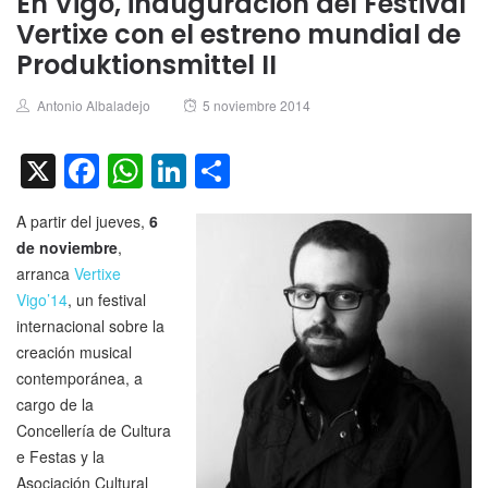
En Vigo, inauguración del Festival
Vertixe con el estreno mundial de
Produktionsmittel II
Author
Posted
Antonio Albaladejo
5 noviembre 2014
on
X
Facebook
WhatsApp
LinkedIn
Compartir
A partir del jueves,
6
de noviembre
,
arranca
Vertixe
Vigo’14
, un festival
internacional sobre la
creación musical
contemporánea, a
cargo de la
Concellería de Cultura
e Festas y la
Asociación Cultural