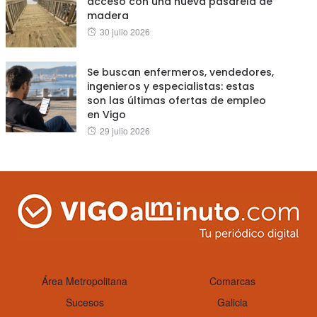
acceso con una nueva pasarela de
madera
Posted
30 julio 2026
on
Se buscan enfermeros, vendedores,
ingenieros y especialistas: estas
son las últimas ofertas de empleo
en Vigo
Posted
29 julio 2026
on
Área Metropolitana
Comarcas
Sucesos
Galicia