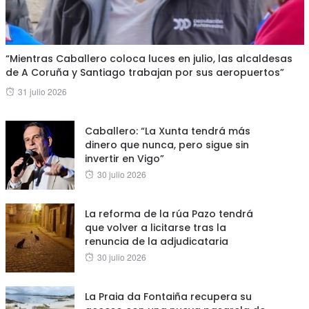
“Mientras Caballero coloca luces en julio, las alcaldesas
de A Coruña y Santiago trabajan por sus aeropuertos”
Posted
31 julio 2026
on
Caballero: “La Xunta tendrá más
dinero que nunca, pero sigue sin
invertir en Vigo”
Posted
30 julio 2026
on
La reforma de la rúa Pazo tendrá
que volver a licitarse tras la
renuncia de la adjudicataria
Posted
30 julio 2026
on
La Praia da Fontaiña recupera su