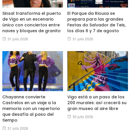
Sinsal transforma el puerto
El Parque da Riouxa se
de Vigo en un escenario
prepara para las grandes
único con conciertos entre
Festas do Salvador de Teis,
naves y bloques de granito
los días 6 y 7 de agosto
Posted
Posted
31 julio 2026
31 julio 2026
on
on
Chayanne convierte
Vigo está a un paso de los
Castrelos en un viaje a la
200 murales: así crecerá su
memoria con un repertorio
gran museo al aire libre
que desafía al paso del
Posted
30 julio 2026
tiempo
on
Posted
31 julio 2026