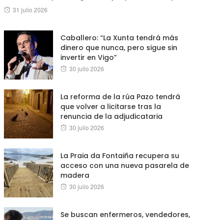
Posted
31 julio 2026
on
Caballero: “La Xunta tendrá más
dinero que nunca, pero sigue sin
invertir en Vigo”
Posted
30 julio 2026
on
La reforma de la rúa Pazo tendrá
que volver a licitarse tras la
renuncia de la adjudicataria
Posted
30 julio 2026
on
La Praia da Fontaiña recupera su
acceso con una nueva pasarela de
madera
Posted
30 julio 2026
on
Se buscan enfermeros, vendedores,