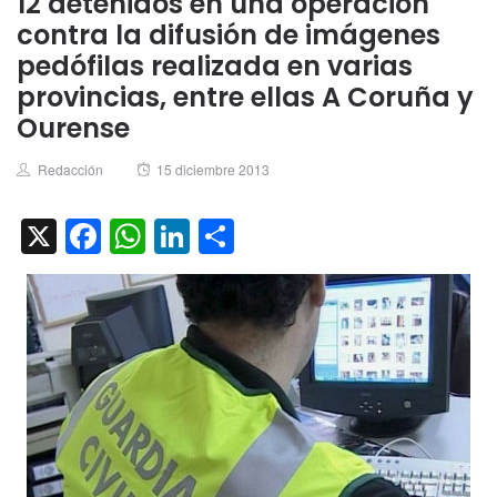
12 detenidos en una operación
contra la difusión de imágenes
pedófilas realizada en varias
provincias, entre ellas A Coruña y
Ourense
Author
Posted
Redacción
15 diciembre 2013
on
X
Facebook
WhatsApp
LinkedIn
Compartir