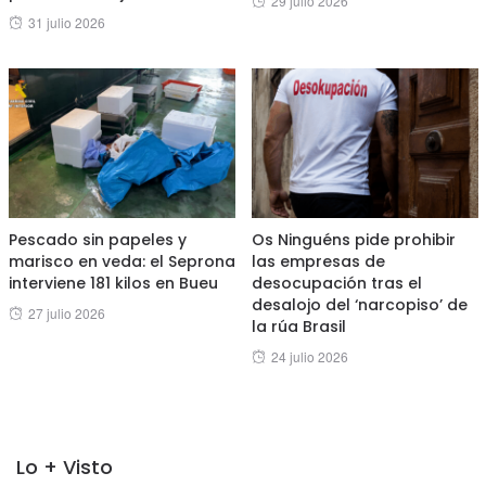
29 julio 2026
Posted
31 julio 2026
on
on
Pescado sin papeles y
Os Ninguéns pide prohibir
marisco en veda: el Seprona
las empresas de
interviene 181 kilos en Bueu
desocupación tras el
desalojo del ‘narcopiso’ de
Posted
27 julio 2026
la rúa Brasil
on
Posted
24 julio 2026
on
Lo + Visto