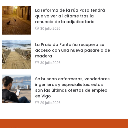
on
La reforma de la rúa Pazo tendrá
que volver a licitarse tras la
renuncia de la adjudicataria
Posted
30 julio 2026
on
La Praia da Fontaiña recupera su
acceso con una nueva pasarela de
madera
Posted
30 julio 2026
on
Se buscan enfermeros, vendedores,
ingenieros y especialistas: estas
son las últimas ofertas de empleo
en Vigo
Posted
29 julio 2026
on