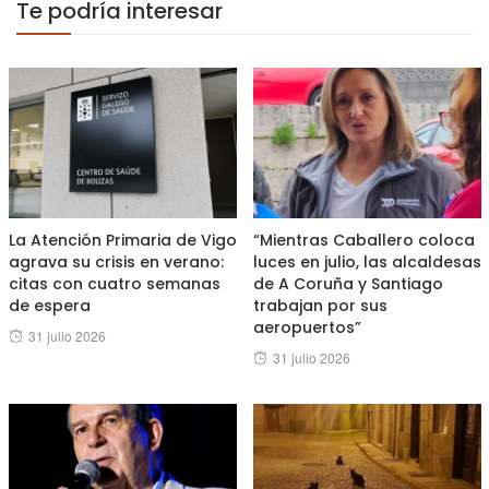
Te podría interesar
La Atención Primaria de Vigo
“Mientras Caballero coloca
agrava su crisis en verano:
luces en julio, las alcaldesas
citas con cuatro semanas
de A Coruña y Santiago
de espera
trabajan por sus
aeropuertos”
Posted
31 julio 2026
Posted
31 julio 2026
on
on