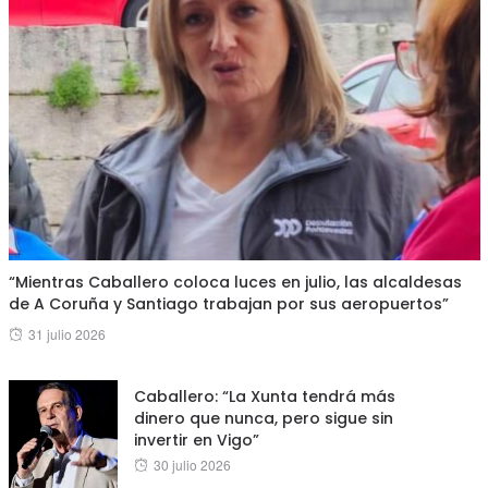
“Mientras Caballero coloca luces en julio, las alcaldesas
de A Coruña y Santiago trabajan por sus aeropuertos”
Posted
31 julio 2026
on
Caballero: “La Xunta tendrá más
dinero que nunca, pero sigue sin
invertir en Vigo”
Posted
30 julio 2026