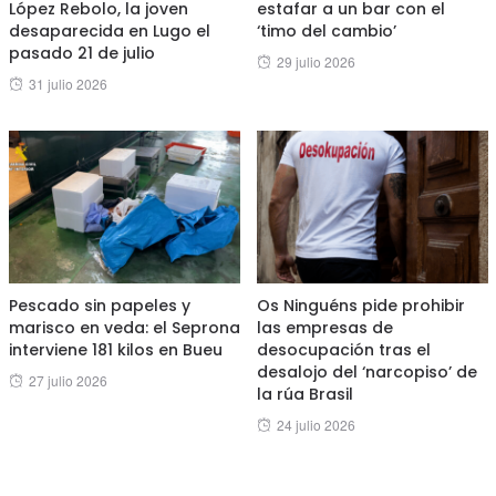
López Rebolo, la joven
estafar a un bar con el
desaparecida en Lugo el
‘timo del cambio’
pasado 21 de julio
Posted
29 julio 2026
Posted
31 julio 2026
on
on
Pescado sin papeles y
Os Ninguéns pide prohibir
marisco en veda: el Seprona
las empresas de
interviene 181 kilos en Bueu
desocupación tras el
desalojo del ‘narcopiso’ de
Posted
27 julio 2026
la rúa Brasil
on
Posted
24 julio 2026
on