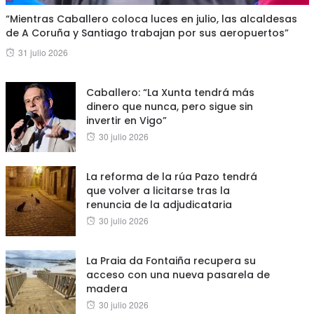
“Mientras Caballero coloca luces en julio, las alcaldesas
de A Coruña y Santiago trabajan por sus aeropuertos”
Posted
31 julio 2026
on
Caballero: “La Xunta tendrá más
dinero que nunca, pero sigue sin
invertir en Vigo”
Posted
30 julio 2026
on
La reforma de la rúa Pazo tendrá
que volver a licitarse tras la
renuncia de la adjudicataria
Posted
30 julio 2026
on
La Praia da Fontaiña recupera su
acceso con una nueva pasarela de
madera
Posted
30 julio 2026