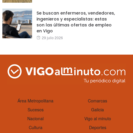
on
Se buscan enfermeros, vendedores,
ingenieros y especialistas: estas
son las últimas ofertas de empleo
en Vigo
Posted
29 julio 2026
on
Área Metropolitana
Comarcas
Sucesos
Galicia
Nacional
Vigo al minuto
Cultura
Deportes