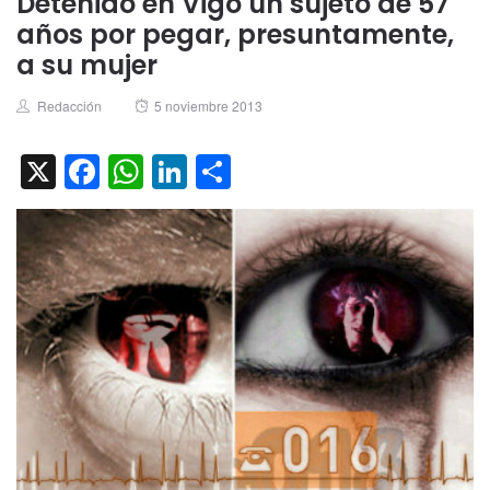
Detenido en Vigo un sujeto de 57
años por pegar, presuntamente,
a su mujer
Author
Posted
Redacción
5 noviembre 2013
on
X
Facebook
WhatsApp
LinkedIn
Compartir