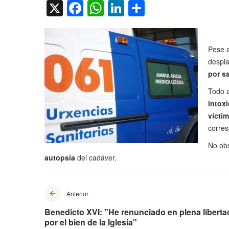
X
Facebook
WhatsApp
LinkedIn
Compartir
Pese 
despla
por s
Todo 
intox
víctim
corres
No obs
autopsia
del cadáver.
Anterior
Benedicto XVI: "He renunciado en plena liberta
por el bien de la Iglesia"