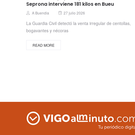
Seprona interviene 181 kilos en Bueu
Posted
Author
A Buendia
27 julio 2026
on
La Guardia Civil detectó la venta irregular de centollas,
bogavantes y nécoras
READ MORE