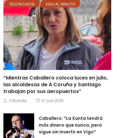
DESTACADOS
VIGO AL MINUTO
“Mientras Caballero coloca luces en julio,
las alcaldesas de A Coruña y Santiago
trabajan por sus aeropuertos”
Posted
Author
A Buendia
31 julio 2026
on
Caballero: “La Xunta tendrá
más dinero que nunca, pero
sigue sin invertir en Vigo”