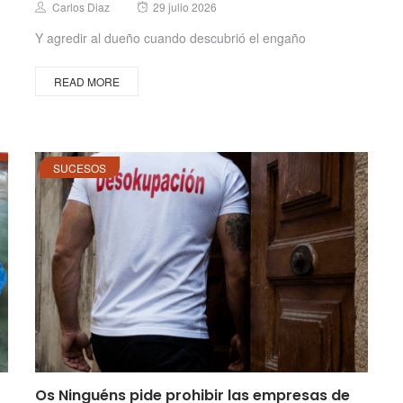
Posted
Author
Carlos Diaz
29 julio 2026
on
Y agredir al dueño cuando descubrió el engaño
READ MORE
SUCESOS
Os Ninguéns pide prohibir las empresas de