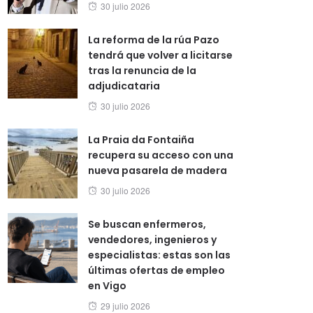
Posted
30 julio 2026
on
La reforma de la rúa Pazo
tendrá que volver a licitarse
tras la renuncia de la
adjudicataria
Posted
30 julio 2026
on
La Praia da Fontaiña
recupera su acceso con una
nueva pasarela de madera
Posted
30 julio 2026
on
Se buscan enfermeros,
vendedores, ingenieros y
especialistas: estas son las
últimas ofertas de empleo
en Vigo
Posted
29 julio 2026