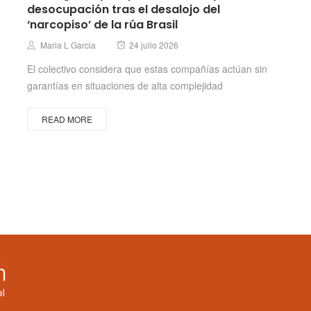
desocupación tras el desalojo del
‘narcopiso’ de la rúa Brasil
Posted
Author
Maria L Garcia
24 julio 2026
on
El colectivo considera que estas compañías actúan sin
garantías en situaciones de alta complejidad
READ MORE