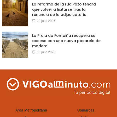
La reforma de la rúa Pazo tendrá
que volver a licitarse tras la
renuncia de la adjudicataria
Posted
30 julio 2026
on
La Praia da Fontaiña recupera su
acceso con una nueva pasarela de
madera
Posted
30 julio 2026
on
Área Metropolitana
Comarcas