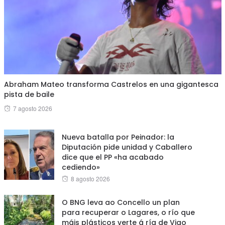
Abraham Mateo transforma Castrelos en una gigantesca
pista de baile
Posted
7 agosto 2026
on
Nueva batalla por Peinador: la
Diputación pide unidad y Caballero
dice que el PP «ha acabado
cediendo»
Posted
8 agosto 2026
on
O BNG leva ao Concello un plan
para recuperar o Lagares, o río que
máis plásticos verte á ría de Vigo