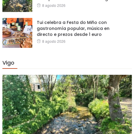
Posted
8 agosto 2026
on
Tui celebra a Festa do Miño con
gastronomía popular, música en
directo e prezos desde 1 euro
Posted
8 agosto 2026
on
Vigo