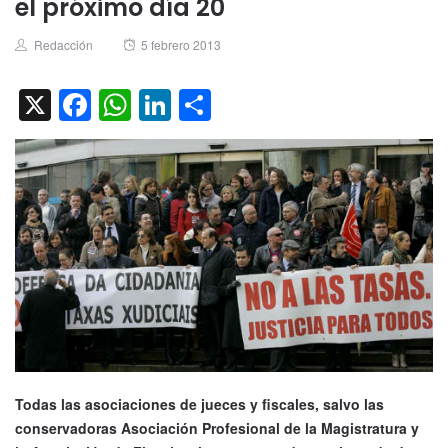
el próximo día 20
Author
Posted
Redacción
5 febrero 2013
on
X
Facebook
WhatsApp
LinkedIn
Compartir
Todas las asociaciones de jueces y fiscales, salvo las
conservadoras Asociación Profesional de la Magistratura y