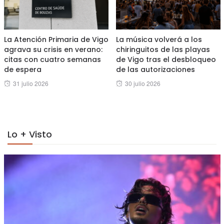
La Atención Primaria de Vigo
La música volverá a los
agrava su crisis en verano:
chiringuitos de las playas
citas con cuatro semanas
de Vigo tras el desbloqueo
de espera
de las autorizaciones
Posted
Posted
31 julio 2026
30 julio 2026
on
on
Lo + Visto