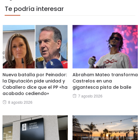
Te podría interesar
Nueva batalla por Peinador:
Abraham Mateo transforma
la Diputación pide unidad y
Castrelos en una
Caballero dice que el PP «ha
gigantesca pista de baile
acabado cediendo»
Posted
7 agosto 2026
Posted
8 agosto 2026
on
on