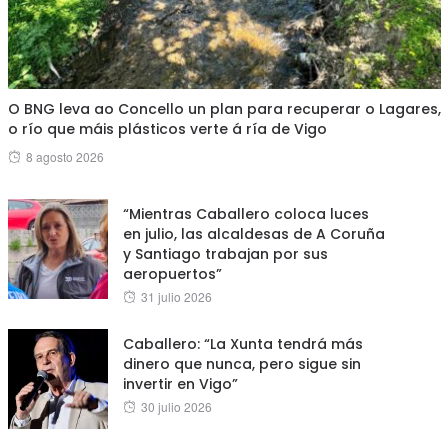
O BNG leva ao Concello un plan para recuperar o Lagares,
o río que máis plásticos verte á ría de Vigo
Posted
8 agosto 2026
on
“Mientras Caballero coloca luces
en julio, las alcaldesas de A Coruña
y Santiago trabajan por sus
aeropuertos”
Posted
31 julio 2026
on
Caballero: “La Xunta tendrá más
dinero que nunca, pero sigue sin
invertir en Vigo”
Posted
30 julio 2026
on