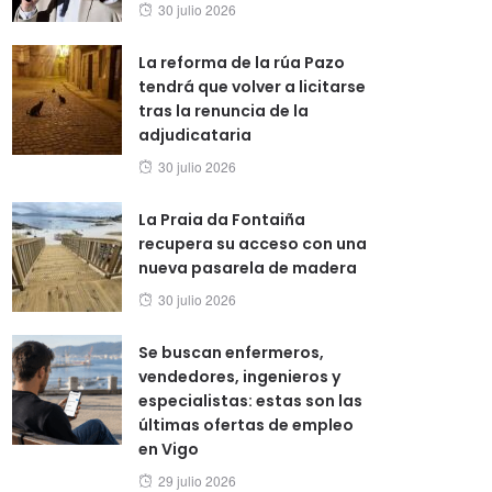
Posted
30 julio 2026
on
La reforma de la rúa Pazo
tendrá que volver a licitarse
tras la renuncia de la
adjudicataria
Posted
30 julio 2026
on
La Praia da Fontaiña
recupera su acceso con una
nueva pasarela de madera
Posted
30 julio 2026
on
Se buscan enfermeros,
vendedores, ingenieros y
especialistas: estas son las
últimas ofertas de empleo
en Vigo
Posted
29 julio 2026