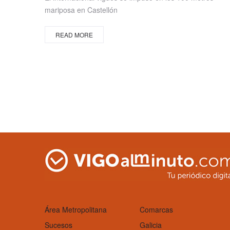
mariposa en Castellón
READ MORE
Área Metropolitana
Comarcas
Sucesos
Galicia