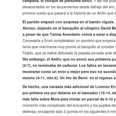
campaña, el choque se presumía difícil.
Y así fue pue
desacertados en los lanzamientos desde debajo del aro, n
primera vuelta que pasará a la historia de un Amfiv que
El partido empezó con sorpresa en el bando vigués. Ju
Alonso, dejando en el banquillo al olímpico David M
a pesar de que Txema Avendaño volvía a estar a dis
Comesaña y Envó completaban un quinteto que empezaba 
tenía que marcharse muy pronto al banquillo al cometer s
Teijido, que ya había debutado la pasada jornada ante 
Sin embargo, el Amfiv, que no anotó sus primeros pun
(2-7), no terminaba de carburar. Los fallos en lanz
mostrarse como un error a mejor pero eso no sucedía
muerto (4-11, min.6). Un tiro de Berni en el regreso 
De hecho, una canasta más adicional de Lorenzo Env
por primera vez por delante en el marcador (15-14, 
más falta sobre Mora para iniciar un parcial de 0-10 
momento más complicado del encuentro y los pupilos de B
defensa, encajando sólo 2 puntos en los siguientes 6 mi