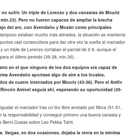
 no sufrir. Un triple de Lorenzo y dos canastas de Mouriz
 min.23). Pero no fueron capaces de ampliar la brecha
bajo del aro, con Avendaño y Mosler como principales
 tampoco estaban mucho más atinados, la situación se mantenía
ntos casi consecutivos para dar otra vez la vuelta al marcador
 un triple de Lorenzo cortaban el parcial de 2-9, aunque el
para el último periodo (39-38, min.30).
arto en el que ninguno de los dos equipos era capaz de
ema Avendaño aportase algo de aire a los locales,
dos de cuatro intentados por Mouriz (43-38). Pero el Amfiv
a Rincón Amivel seguía ahí, esperando su oportunidad (45-
 igualar el marcador tras un tiro libre anotado por Mora (51-51,
ir la responsabilidad y conseguir primero una buena canasta y
e Berni Costas sobre Leo Pekka Tahti.
día. Vargas, en dos ocasiones, dejaba la renta en la mínima