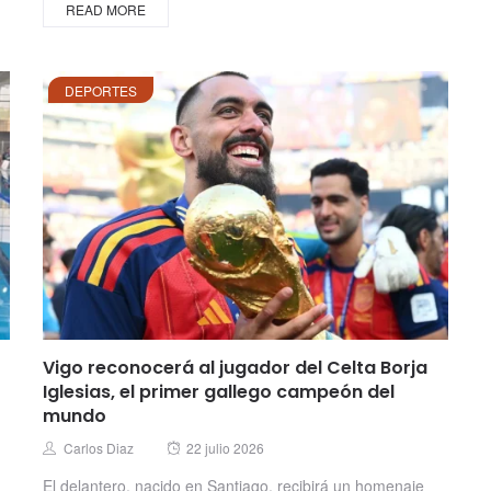
READ MORE
DEPORTES
Vigo reconocerá al jugador del Celta Borja
Iglesias, el primer gallego campeón del
mundo
Posted
Author
Carlos Diaz
22 julio 2026
on
El delantero, nacido en Santiago, recibirá un homenaje