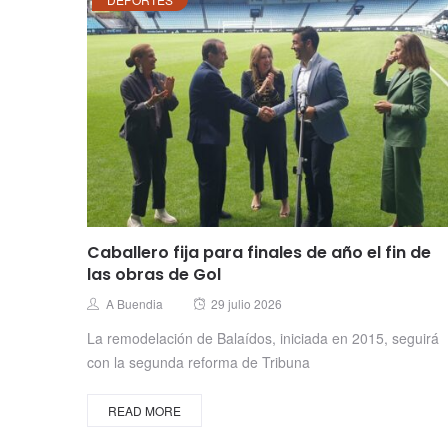
Caballero fija para finales de año el fin de
las obras de Gol
Posted
Author
A Buendia
29 julio 2026
on
La remodelación de Balaídos, iniciada en 2015, seguirá
con la segunda reforma de Tribuna
READ MORE