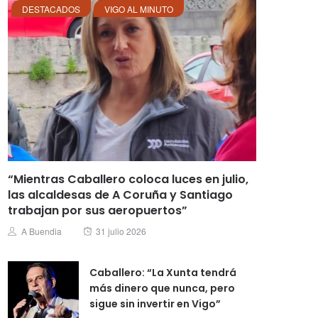
DESTACADOS
VIGO AL MINUTO
“Mientras Caballero coloca luces en julio,
las alcaldesas de A Coruña y Santiago
trabajan por sus aeropuertos”
Posted
Author
A Buendia
31 julio 2026
on
Caballero: “La Xunta tendrá
más dinero que nunca, pero
sigue sin invertir en Vigo”