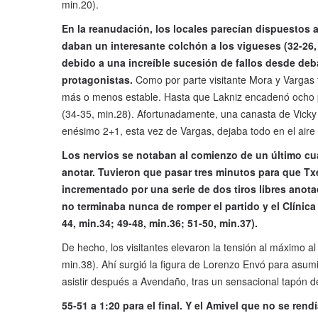
min.20).
En la reanudación, los locales parecían dispuestos a
daban un interesante colchón a los vigueses (32-26,
debido a una increíble sucesión de fallos desde de
protagonistas.
Como por parte visitante Mora y Vargas
más o menos estable. Hasta que Lakniz encadenó ocho pu
(34-35, min.28). Afortunadamente, una canasta de Vicky y
enésimo 2+1, esta vez de Vargas, dejaba todo en el aire 
Los nervios se notaban al comienzo de un último cu
anotar. Tuvieron que pasar tres minutos para que Tx
incrementado por una serie de dos tiros libres anota
no terminaba nunca de romper el partido y el Clínic
44, min.34; 49-48, min.36; 51-50, min.37).
De hecho, los visitantes elevaron la tensión al máximo al
min.38). Ahí surgió la figura de Lorenzo Envó para asum
asistir después a Avendaño, tras un sensacional tapón d
55-51 a 1:20 para el final. Y el Amivel que no se ren