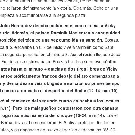
sto que hasta el último minuto los locales, tremendamente
o sellaron definitivamente la victoria. Otra más. Ocho en una
 empieza a acostumbrarse a la segunda plaza.
lio Bernárdez decidía incluir en el cinco inicial a Vicky
ouriz. Además, el polaco Dominik Mosler tenía continuidad
posición del técnico una vez cumplida su sanción.
Costas,
frío, encajaba un 0-7 de inicio y veía también como Santi
u segunda personal en el minuto 3. Así, el recién llegado Jose
el Fundosa, se estrenaba en Bouzas frente a su nuevo público.
tos hasta el minuto 4 gracias a dos tiros libres de Vicky
amientos teóricamente francos debajo del aro comenzaban a
 y Bernárdez se veía obligado a solicitar su primer tiempo
al campo anunciaba el despertar del Amfiv (12-14, min.10).
ó al comienzo del segundo cuarto colocaba a los locales
min.11). Pero los malagueños contestaron con otra canasta
y lograr su máxima renta del choque (15-24, min.14).
Era el
ernárdez así lo entendieron. El Amfiv apretó los dientes en
nutos, y se enganchó de nuevo al partido al descanso (25-26,