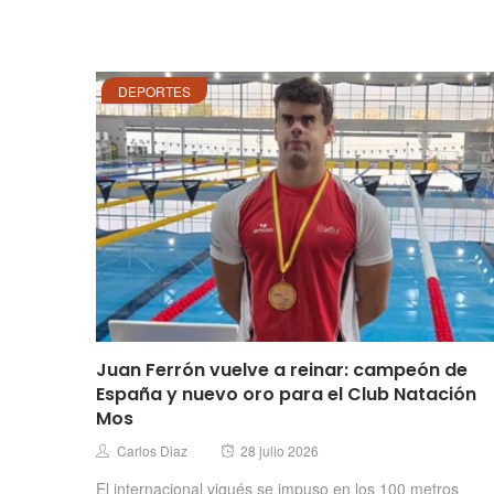
DEPORTES
Juan Ferrón vuelve a reinar: campeón de
España y nuevo oro para el Club Natación
Mos
Posted
Author
Carlos Diaz
28 julio 2026
on
El internacional vigués se impuso en los 100 metros