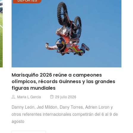
Marisquiño 2026 reúne a campeones
olímpicos, récords Guinness y las grandes
figuras mundiales
Posted
Author
Maria L Garcia
29 julio 2026
on
Danny León, Jed Mildon, Dany Torres, Adrien Loron y
otros referentes internacionales competirán del 6 al 9 de
agosto