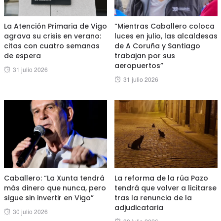
La Atención Primaria de Vigo
“Mientras Caballero coloca
agrava su crisis en verano:
luces en julio, las alcaldesas
citas con cuatro semanas
de A Coruña y Santiago
de espera
trabajan por sus
aeropuertos”
Posted
31 julio 2026
Posted
31 julio 2026
on
on
Caballero: “La Xunta tendrá
La reforma de la rúa Pazo
más dinero que nunca, pero
tendrá que volver a licitarse
sigue sin invertir en Vigo”
tras la renuncia de la
adjudicataria
Posted
30 julio 2026
Posted