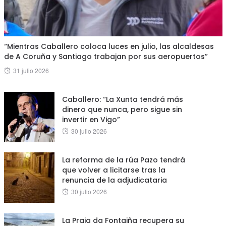
“Mientras Caballero coloca luces en julio, las alcaldesas
de A Coruña y Santiago trabajan por sus aeropuertos”
Posted
31 julio 2026
on
Caballero: “La Xunta tendrá más
dinero que nunca, pero sigue sin
invertir en Vigo”
Posted
30 julio 2026
on
La reforma de la rúa Pazo tendrá
que volver a licitarse tras la
renuncia de la adjudicataria
Posted
30 julio 2026
on
La Praia da Fontaiña recupera su