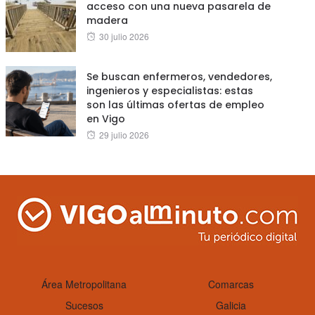
acceso con una nueva pasarela de
madera
Posted
30 julio 2026
on
Se buscan enfermeros, vendedores,
ingenieros y especialistas: estas
son las últimas ofertas de empleo
en Vigo
Posted
29 julio 2026
on
Área Metropolitana
Comarcas
Sucesos
Galicia