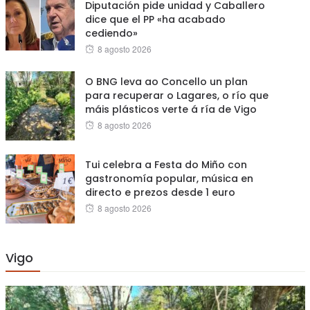
Diputación pide unidad y Caballero
dice que el PP «ha acabado
cediendo»
Posted
8 agosto 2026
on
O BNG leva ao Concello un plan
para recuperar o Lagares, o río que
máis plásticos verte á ría de Vigo
Posted
8 agosto 2026
on
Tui celebra a Festa do Miño con
gastronomía popular, música en
directo e prezos desde 1 euro
Posted
8 agosto 2026
on
Vigo