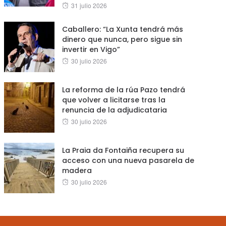
Posted
31 julio 2026
on
Caballero: “La Xunta tendrá más
dinero que nunca, pero sigue sin
invertir en Vigo”
Posted
30 julio 2026
on
La reforma de la rúa Pazo tendrá
que volver a licitarse tras la
renuncia de la adjudicataria
Posted
30 julio 2026
on
La Praia da Fontaiña recupera su
acceso con una nueva pasarela de
madera
Posted
30 julio 2026
on