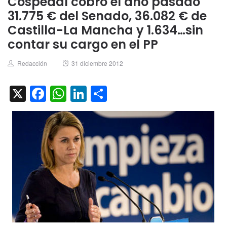
Cospedal cobró el año pasado
31.775 € del Senado, 36.082 € de
Castilla-La Mancha y 1.634…sin
contar su cargo en el PP
Author
Posted
Redacción
31 diciembre 2012
on
X
Facebook
WhatsApp
LinkedIn
Compartir