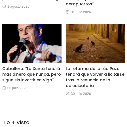
aeropuertos”
Posted
8 agosto 2026
Posted
31 julio 2026
on
on
Caballero: “La Xunta tendrá
La reforma de la rúa Pazo
más dinero que nunca, pero
tendrá que volver a licitarse
sigue sin invertir en Vigo”
tras la renuncia de la
adjudicataria
Posted
30 julio 2026
Posted
30 julio 2026
on
on
Lo + Visto