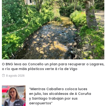
O BNG leva ao Concello un plan para recuperar o Lagares,
o río que máis plásticos verte á ría de Vigo
Posted
8 agosto 2026
on
“Mientras Caballero coloca luces
en julio, las alcaldesas de A Coruña
y Santiago trabajan por sus
aeropuertos”