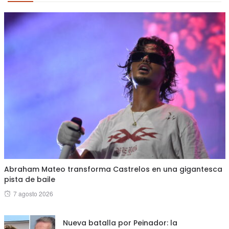
Abraham Mateo transforma Castrelos en una gigantesca
pista de baile
Posted
7 agosto 2026
on
Nueva batalla por Peinador: la