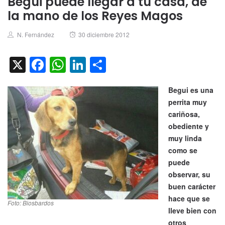
Begui puede llegar a tu casa, de
la mano de los Reyes Magos
Author
Posted
N. Fernández
30 diciembre 2012
on
X
Facebook
WhatsApp
LinkedIn
Compartir
Begui es una
perrita muy
cariñosa,
obediente y
muy linda
como se
puede
observar, su
buen carácter
hace que se
Foto: Biosbardos
lleve bien con
otros