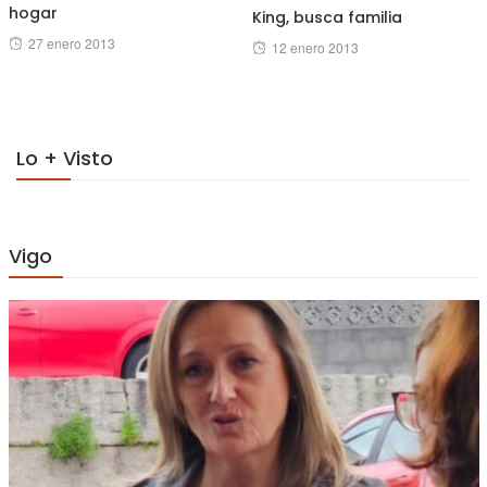
hogar
King, busca familia
Posted
27 enero 2013
Posted
12 enero 2013
on
on
Lo + Visto
Vigo