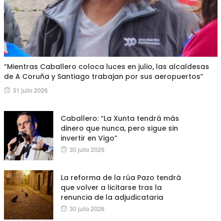
“Mientras Caballero coloca luces en julio, las alcaldesas
de A Coruña y Santiago trabajan por sus aeropuertos”
Posted
31 julio 2026
on
Caballero: “La Xunta tendrá más
dinero que nunca, pero sigue sin
invertir en Vigo”
Posted
30 julio 2026
on
La reforma de la rúa Pazo tendrá
que volver a licitarse tras la
renuncia de la adjudicataria
Posted
30 julio 2026
on