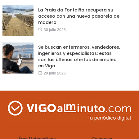
La Praia da Fontaiña recupera su
acceso con una nueva pasarela de
madera
Posted
30 julio 2026
on
Se buscan enfermeros, vendedores,
ingenieros y especialistas: estas
son las últimas ofertas de empleo
en Vigo
Posted
29 julio 2026
on
Área Metropolitana
Comarcas