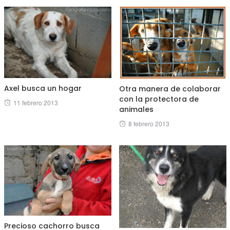
Axel busca un hogar
Otra manera de colaborar
con la protectora de
Posted
11 febrero 2013
animales
on
Posted
8 febrero 2013
on
Precioso cachorro busca