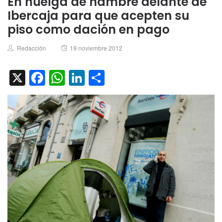
En huelga de hambre delante de
Ibercaja para que acepten su
piso como dación en pago
Author
Posted
Redacción
19 noviembre 2012
on
X
Facebook
WhatsApp
LinkedIn
Compartir