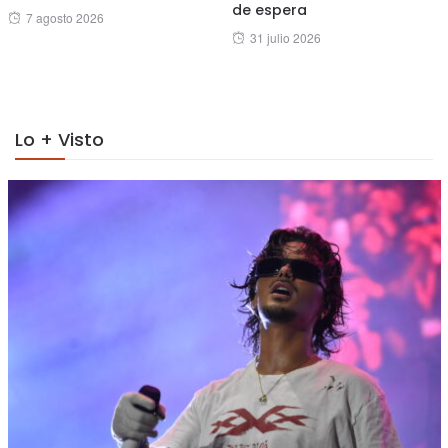
de espera
Posted
7 agosto 2026
Posted
31 julio 2026
on
on
Lo + Visto