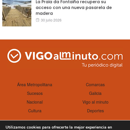
La Praia da Fontaiña recupera su
acceso con una nueva pasarela de
madera
Posted
30 julio 2026
on
Área Metropolitana
Comarcas
Sucesos
Galicia
Nacional
Vigo al minuto
Cultura
Deportes
Utilizamos cookies para ofrecerte la mejor experiencia en