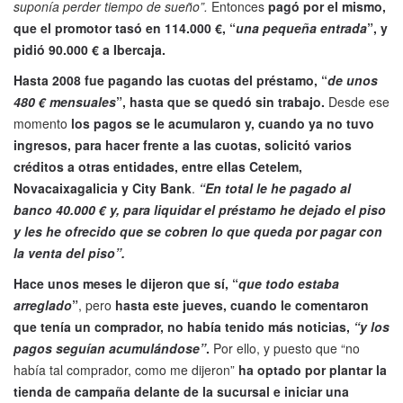
suponía perder tiempo de sueño”.
Entonces
pagó por el mismo,
que el promotor tasó en 114.000 €, “
una pequeña entrada
”, y
pidió 90.000 € a Ibercaja.
Hasta 2008 fue pagando las cuotas del préstamo, “
de unos
480 € mensuales
”, hasta que se quedó sin trabajo.
Desde ese
momento
los pagos se le acumularon y, cuando ya no tuvo
ingresos, para hacer frente a las cuotas, solicitó varios
créditos a otras entidades, entre ellas Cetelem,
Novacaixagalicia y City Bank
.
“En total le he pagado al
banco 40.000 € y, para liquidar el préstamo he dejado el piso
y les he ofrecido que se cobren lo que queda por pagar con
la venta del piso”.
Hace unos meses le dijeron que sí, “
que todo estaba
arreglado
”
, pero
hasta este jueves, cuando le comentaron
que tenía un comprador, no había tenido más noticias,
“y los
pagos seguían acumulándose”
.
Por ello, y puesto que “no
había tal comprador, como me dijeron”
ha optado por plantar la
tienda de campaña delante de la sucursal e iniciar una