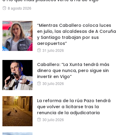
Posted
8 agosto 2026
on
“Mientras Caballero coloca luces
en julio, las alcaldesas de A Coruña
y Santiago trabajan por sus
aeropuertos”
Posted
31 julio 2026
on
Caballero: “La Xunta tendrá más
dinero que nunca, pero sigue sin
invertir en Vigo”
Posted
30 julio 2026
on
La reforma de la rúa Pazo tendrá
que volver a licitarse tras la
renuncia de la adjudicataria
Posted
30 julio 2026
on