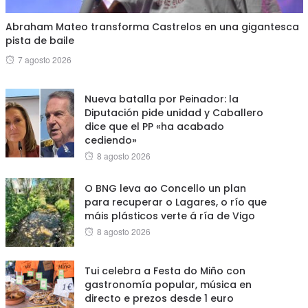
Abraham Mateo transforma Castrelos en una gigantesca
pista de baile
Posted
7 agosto 2026
on
Nueva batalla por Peinador: la
Diputación pide unidad y Caballero
dice que el PP «ha acabado
cediendo»
Posted
8 agosto 2026
on
O BNG leva ao Concello un plan
para recuperar o Lagares, o río que
máis plásticos verte á ría de Vigo
Posted
8 agosto 2026
on
Tui celebra a Festa do Miño con
gastronomía popular, música en
directo e prezos desde 1 euro