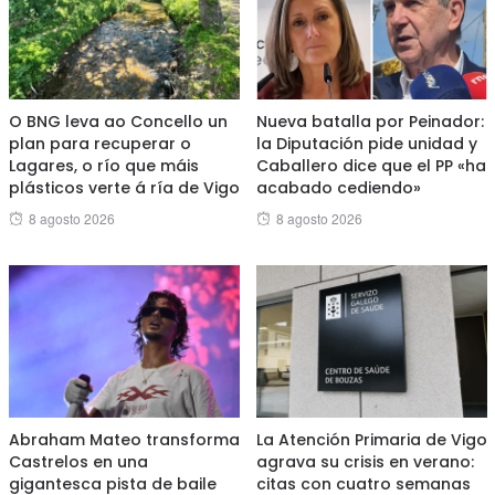
O BNG leva ao Concello un
Nueva batalla por Peinador:
plan para recuperar o
la Diputación pide unidad y
Lagares, o río que máis
Caballero dice que el PP «ha
plásticos verte á ría de Vigo
acabado cediendo»
Posted
Posted
8 agosto 2026
8 agosto 2026
on
on
Abraham Mateo transforma
La Atención Primaria de Vigo
Castrelos en una
agrava su crisis en verano:
gigantesca pista de baile
citas con cuatro semanas