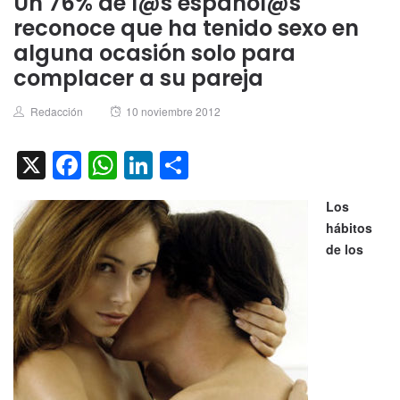
Un 76% de l@s español@s
reconoce que ha tenido sexo en
alguna ocasión solo para
complacer a su pareja
Author
Posted
Redacción
10 noviembre 2012
on
X
Facebook
WhatsApp
LinkedIn
Compartir
Los
hábitos
de los