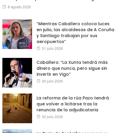
Posted
8 agosto 2026
on
“Mientras Caballero coloca luces
en julio, las alcaldesas de A Coruña
y Santiago trabajan por sus
aeropuertos”
Posted
31 julio 2026
on
Caballero: “La Xunta tendrá más
dinero que nunca, pero sigue sin
invertir en Vigo”
Posted
30 julio 2026
on
La reforma de la rúa Pazo tendrá
que volver a licitarse tras la
renuncia de la adjudicataria
Posted
30 julio 2026
on