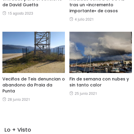
de David Guetta
tras un «incremento
importante» de casos
Posted
15 agosto 2023
Posted
4 julio 2021
on
on
Veciños de Teis denuncian o
Fin de semana con nubes y
abandono da Praia da
sin tanto calor
Punta
Posted
25 junio 2021
Posted
28 junio 2021
on
on
Lo + Visto