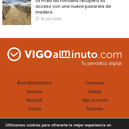
La Praia da Fontaiña recupera su
acceso con una nueva pasarela de
madera
Posted
30 julio 2026
on
Área Metropolitana
Comarcas
Sucesos
Galicia
Nacional
Vigo al minuto
Cultura
Deportes
Utilizamos cookies para ofrecerte la mejor experiencia en