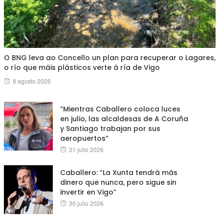
O BNG leva ao Concello un plan para recuperar o Lagares,
o río que máis plásticos verte á ría de Vigo
Posted
8 agosto 2026
on
“Mientras Caballero coloca luces
en julio, las alcaldesas de A Coruña
y Santiago trabajan por sus
aeropuertos”
Posted
31 julio 2026
on
Caballero: “La Xunta tendrá más
dinero que nunca, pero sigue sin
invertir en Vigo”
Posted
30 julio 2026
on