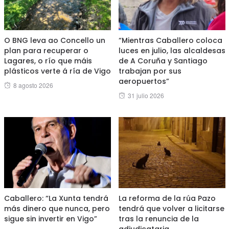
O BNG leva ao Concello un
“Mientras Caballero coloca
plan para recuperar o
luces en julio, las alcaldesas
Lagares, o río que máis
de A Coruña y Santiago
plásticos verte á ría de Vigo
trabajan por sus
aeropuertos”
Posted
8 agosto 2026
Posted
31 julio 2026
on
on
Caballero: “La Xunta tendrá
La reforma de la rúa Pazo
más dinero que nunca, pero
tendrá que volver a licitarse
sigue sin invertir en Vigo”
tras la renuncia de la
adjudicataria