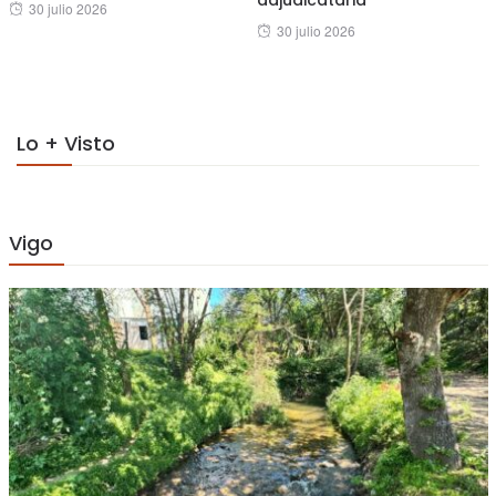
Posted
30 julio 2026
Posted
30 julio 2026
on
on
Lo + Visto
Vigo