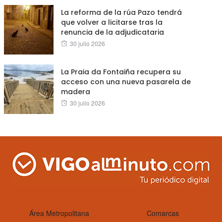
La reforma de la rúa Pazo tendrá
que volver a licitarse tras la
renuncia de la adjudicataria
Posted
30 julio 2026
on
La Praia da Fontaiña recupera su
acceso con una nueva pasarela de
madera
Posted
30 julio 2026
on
Área Metropolitana
Comarcas