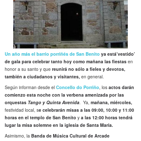
Un año más el barrio porriñés de San Benito
ya está’vestido’
de gala para celebrar tanto hoy como mañana las fiestas
en
honor a su santo y que
reunirá no sólo a fieles y devotos,
también a ciudadanos y visitantes,
en general.
Según informan desde el
Concello do Porriño
, los
actos darán
comienzo esta noche con la verbena amenizada por las
orquestas
Tango y Quinta Avenida
. Ya,
mañana, miércoles,
festividad local, s
e celebrarán misas a las 09:00, 10:00 y 11:00
horas en el templo de San Benito
y
a las 12:00 horas tendrá
lugar la misa solemne en la iglesia de Santa María.
Asimismo, la
Banda de Música Cultural de Arcade