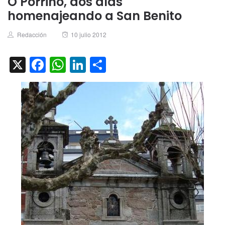
O Porriño, dos días
homenajeando a San Benito
Author
Posted
Redacción
10 julio 2012
on
X
Facebook
WhatsApp
LinkedIn
Compartir