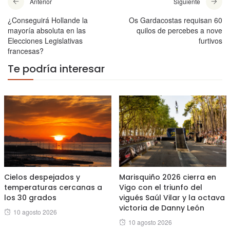
Anterior
Siguiente
¿Conseguirá Hollande la
Os Gardacostas requisan 60
mayoría absoluta en las
quilos de percebes a nove
Elecciones Legislativas
furtivos
francesas?
Te podría interesar
Cielos despejados y
Marisquiño 2026 cierra en
temperaturas cercanas a
Vigo con el triunfo del
los 30 grados
vigués Saúl Vilar y la octava
victoria de Danny León
Posted
10 agosto 2026
Posted
10 agosto 2026
on