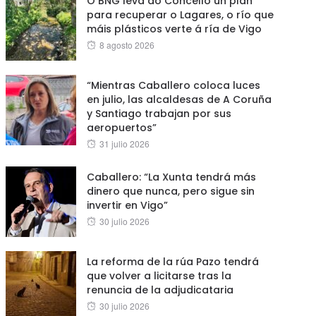
O BNG leva ao Concello un plan
para recuperar o Lagares, o río que
máis plásticos verte á ría de Vigo
Posted
8 agosto 2026
on
“Mientras Caballero coloca luces
en julio, las alcaldesas de A Coruña
y Santiago trabajan por sus
aeropuertos”
Posted
31 julio 2026
on
Caballero: “La Xunta tendrá más
dinero que nunca, pero sigue sin
invertir en Vigo”
Posted
30 julio 2026
on
La reforma de la rúa Pazo tendrá
que volver a licitarse tras la
renuncia de la adjudicataria
Posted
30 julio 2026