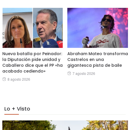
on
Nueva batalla por Peinador:
Abraham Mateo transforma
la Diputación pide unidad y
Castrelos en una
Caballero dice que el PP «ha
gigantesca pista de baile
acabado cediendo»
Posted
7 agosto 2026
Posted
8 agosto 2026
on
on
Lo + Visto