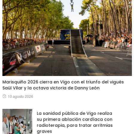
Marisquiño 2026 cierra en Vigo con el triunfo del vigués
Saúl Vilar y la octava victoria de Danny León
Posted
10 agosto 2026
on
La sanidad pública de Vigo realiza
su primera ablación cardíaca con
radioterapia, para tratar arritmias
graves