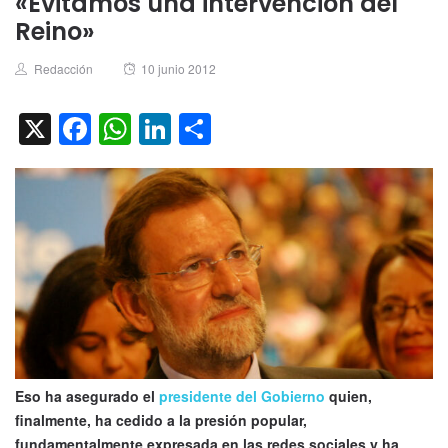
«Evitamos una intervención del
Reino»
Author
Posted
Redacción
10 junio 2012
on
X
Facebook
WhatsApp
LinkedIn
Compartir
Eso ha asegurado el
presidente del Gobierno
quien,
finalmente, ha cedido a la presión popular,
fundamentalmente expresada en las redes sociales y ha