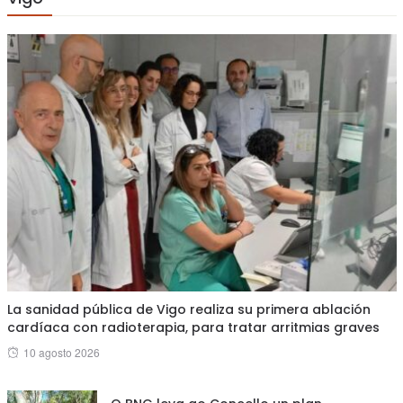
La sanidad pública de Vigo realiza su primera ablación
cardíaca con radioterapia, para tratar arritmias graves
Posted
10 agosto 2026
on