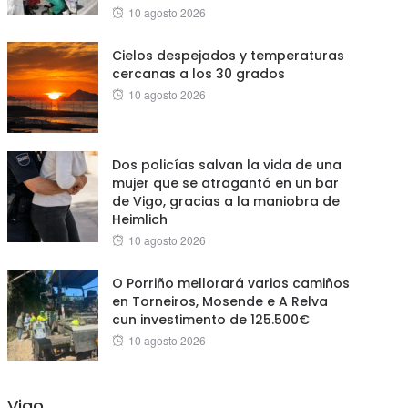
Posted
10 agosto 2026
on
Cielos despejados y temperaturas
cercanas a los 30 grados
Posted
10 agosto 2026
on
Dos policías salvan la vida de una
mujer que se atragantó en un bar
de Vigo, gracias a la maniobra de
Heimlich
Posted
10 agosto 2026
on
O Porriño mellorará varios camiños
en Torneiros, Mosende e A Relva
cun investimento de 125.500€
Posted
10 agosto 2026
on
Vigo