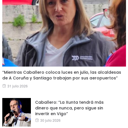
“Mientras Caballero coloca luces en julio, las alcaldesas
de A Coruña y Santiago trabajan por sus aeropuertos”
Posted
31 julio 2026
on
Caballero: “La Xunta tendrá más
dinero que nunca, pero sigue sin
invertir en Vigo”
Posted
30 julio 2026
on