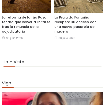
La reforma de la rúa Pazo
La Praia da Fontaiña
tendrá que volver a licitarse
recupera su acceso con
tras la renuncia de la
una nueva pasarela de
adjudicataria
madera
Posted
Posted
30 julio 2026
30 julio 2026
on
on
Lo + Visto
Vigo