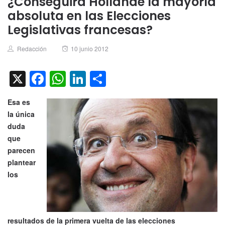
¿Conseguirá Hollande la mayoría
absoluta en las Elecciones
Legislativas francesas?
Author
Posted
Redacción
10 junio 2012
on
X
Facebook
WhatsApp
LinkedIn
Compartir
Esa es
la única
duda
que
parecen
plantear
los
resultados de la primera vuelta de las elecciones