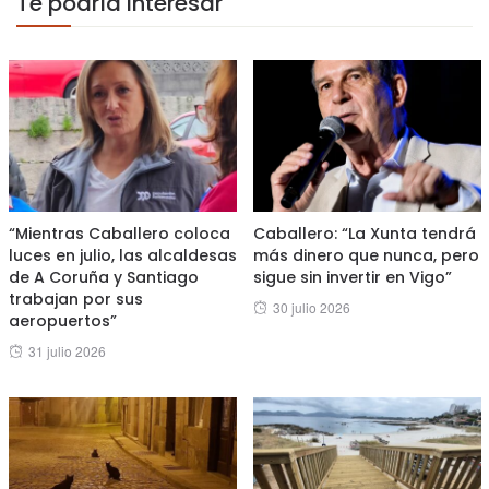
Te podría interesar
“Mientras Caballero coloca
Caballero: “La Xunta tendrá
luces en julio, las alcaldesas
más dinero que nunca, pero
de A Coruña y Santiago
sigue sin invertir en Vigo”
trabajan por sus
Posted
30 julio 2026
aeropuertos”
on
Posted
31 julio 2026
on