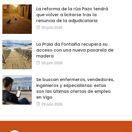
La reforma de la rúa Pazo tendrá
que volver a licitarse tras la
renuncia de la adjudicataria
Posted
30 julio 2026
on
La Praia da Fontaiña recupera su
acceso con una nueva pasarela de
madera
Posted
30 julio 2026
on
Se buscan enfermeros, vendedores,
ingenieros y especialistas: estas
son las últimas ofertas de empleo
en Vigo
Posted
29 julio 2026
on