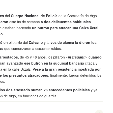
tes
del
Cuerpo Nacional de Policía
de la Comisaría de Vigo
ieron
este fin de semana
a dos delicuentes habituales
o estaban haciendo
un butrón para atracar una Caixa Xeral
go.
ió en
el barrio del
Calvario
y la
voz de alarma la dieron los
nos
que comenzaron a escuchar ruidos.
 arrestados
, de 45 y 46 años, los pillaron
«
in fraganti
» cuando
nían avanzado ese butrón en la sucursal bancari
a citada y
a en la calle Urzáiz.
Pese a la gran resistencia mostrada por
e los presuntos atracadores
, finalmente, fueron detenidos los
pos.
 los dos arrestado suman 26 antecedentes policiales
y ya
ón de Vigo, en funciones de guardia.