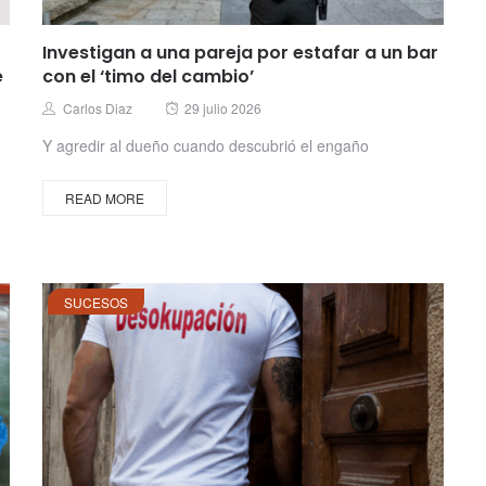
Investigan a una pareja por estafar a un bar
e
con el ‘timo del cambio’
Posted
Author
Carlos Diaz
29 julio 2026
on
Y agredir al dueño cuando descubrió el engaño
READ MORE
SUCESOS