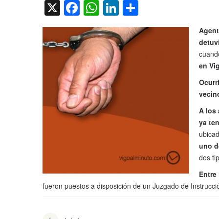
X
Facebook
WhatsApp
LinkedIn
Compartir
Agen
detuv
cuand
en Vi
Ocurr
veci
A los
ya te
ubicad
uno d
dos ti
Entre
fueron puestos a disposición de un Juzgado de Instrucci