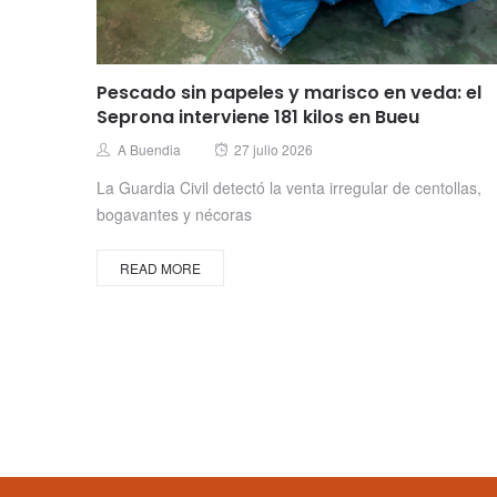
Pescado sin papeles y marisco en veda: el
Seprona interviene 181 kilos en Bueu
Posted
Author
A Buendia
27 julio 2026
on
La Guardia Civil detectó la venta irregular de centollas,
bogavantes y nécoras
READ MORE