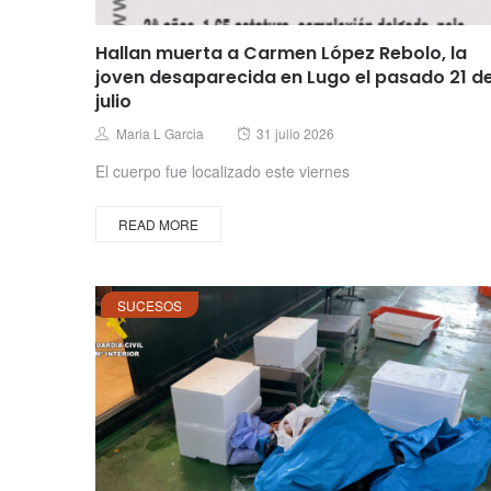
Hallan muerta a Carmen López Rebolo, la
joven desaparecida en Lugo el pasado 21 d
julio
Posted
Author
Maria L Garcia
31 julio 2026
on
El cuerpo fue localizado este viernes
READ MORE
SUCESOS