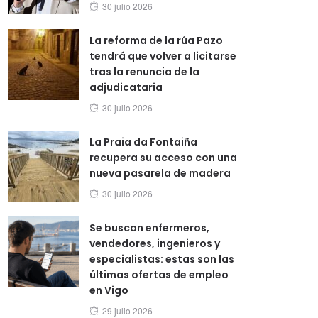
Posted
30 julio 2026
on
La reforma de la rúa Pazo
tendrá que volver a licitarse
tras la renuncia de la
adjudicataria
Posted
30 julio 2026
on
La Praia da Fontaiña
recupera su acceso con una
nueva pasarela de madera
Posted
30 julio 2026
on
Se buscan enfermeros,
vendedores, ingenieros y
especialistas: estas son las
últimas ofertas de empleo
en Vigo
Posted
29 julio 2026