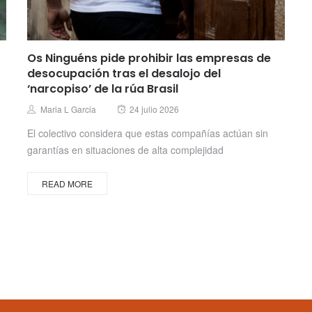
Os Ninguéns pide prohibir las empresas de
desocupación tras el desalojo del
‘narcopiso’ de la rúa Brasil
Posted
Author
Maria L Garcia
24 julio 2026
on
El colectivo considera que estas compañías actúan sin
garantías en situaciones de alta complejidad
READ MORE