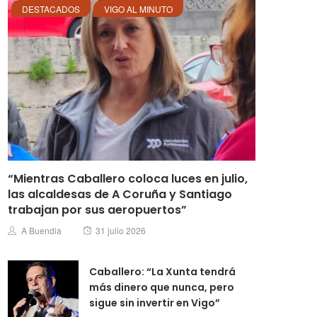
DESTACADOS
VIGO AL MINUTO
“Mientras Caballero coloca luces en julio,
las alcaldesas de A Coruña y Santiago
trabajan por sus aeropuertos”
Posted
Author
A Buendia
31 julio 2026
on
Caballero: “La Xunta tendrá
más dinero que nunca, pero
sigue sin invertir en Vigo”