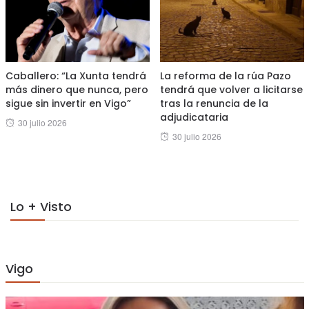
Caballero: “La Xunta tendrá
La reforma de la rúa Pazo
más dinero que nunca, pero
tendrá que volver a licitarse
sigue sin invertir en Vigo”
tras la renuncia de la
adjudicataria
Posted
30 julio 2026
Posted
30 julio 2026
on
on
Lo + Visto
Vigo