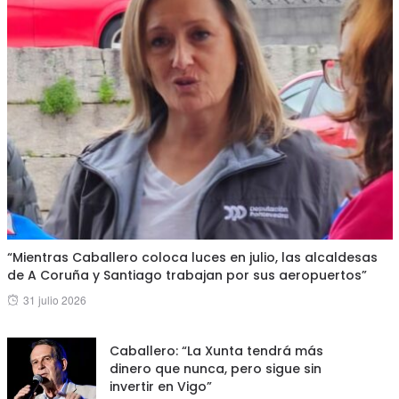
“Mientras Caballero coloca luces en julio, las alcaldesas
de A Coruña y Santiago trabajan por sus aeropuertos”
Posted
31 julio 2026
on
Caballero: “La Xunta tendrá más
dinero que nunca, pero sigue sin
invertir en Vigo”