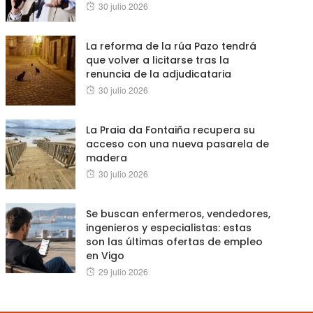
Posted
30 julio 2026
on
La reforma de la rúa Pazo tendrá
que volver a licitarse tras la
renuncia de la adjudicataria
Posted
30 julio 2026
on
La Praia da Fontaiña recupera su
acceso con una nueva pasarela de
madera
Posted
30 julio 2026
on
Se buscan enfermeros, vendedores,
ingenieros y especialistas: estas
son las últimas ofertas de empleo
en Vigo
Posted
29 julio 2026
on