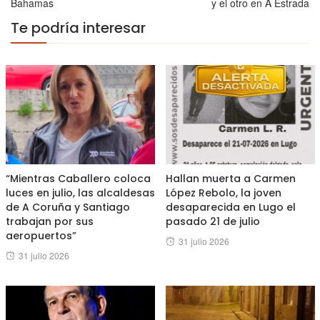
Bahamas
y el otro en A Estrada
Te podría interesar
“Mientras Caballero coloca
Hallan muerta a Carmen
luces en julio, las alcaldesas
López Rebolo, la joven
de A Coruña y Santiago
desaparecida en Lugo el
trabajan por sus
pasado 21 de julio
aeropuertos”
Posted
31 julio 2026
Posted
31 julio 2026
on
on