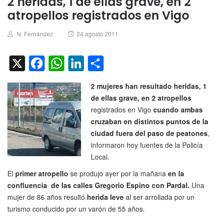
2 heridas, 1 de ellas grave, en 2
atropellos registrados en Vigo
Author
Posted
N. Fernández
24 agosto 2011
on
X
Facebook
WhatsApp
LinkedIn
Compartir
2 mujeres han resultado heridas, 1
de ellas grave, en 2 atropellos
registrados en Vigo
cuando ambas
cruzaban en distintos puntos de la
ciudad fuera del paso de peatones
,
informaron hoy fuentes de la Policía
Local.
El
primer atropello
se produjo ayer por la mañana
en la
confluencia de las calles Gregorio Espino con Pardal.
Una
mujer de 86 años resultó
herida leve
al ser arrollada por un
turismo conducido por un varón de 55 años.