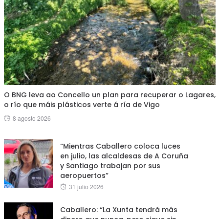
O BNG leva ao Concello un plan para recuperar o Lagares,
o río que máis plásticos verte á ría de Vigo
Posted
8 agosto 2026
on
“Mientras Caballero coloca luces
en julio, las alcaldesas de A Coruña
y Santiago trabajan por sus
aeropuertos”
Posted
31 julio 2026
on
Caballero: “La Xunta tendrá más