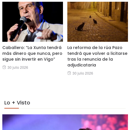
Caballero: “La Xunta tendrá
La reforma de la rúa Pazo
más dinero que nunca, pero
tendrá que volver a licitarse
sigue sin invertir en Vigo”
tras la renuncia de la
adjudicataria
Posted
30 julio 2026
Posted
30 julio 2026
on
on
Lo + Visto