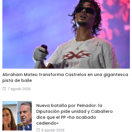
Abraham Mateo transforma Castrelos en una gigantesca
pista de baile
Posted
7 agosto 2026
on
Nueva batalla por Peinador: la
Diputación pide unidad y Caballero
dice que el PP «ha acabado
cediendo»
Posted
8 agosto 2026