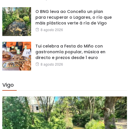
on
O BNG leva ao Concello un plan
para recuperar o Lagares, o río que
máis plásticos verte á ría de Vigo
Posted
8 agosto 2026
on
Tui celebra a Festa do Miño con
gastronomía popular, música en
directo e prezos desde 1 euro
Posted
8 agosto 2026
on
Vigo