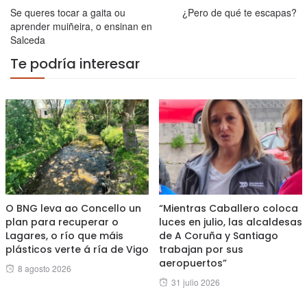
Se queres tocar a gaita ou
¿Pero de qué te escapas?
aprender muiñeira, o ensinan en
Salceda
Te podría interesar
O BNG leva ao Concello un
“Mientras Caballero coloca
plan para recuperar o
luces en julio, las alcaldesas
Lagares, o río que máis
de A Coruña y Santiago
plásticos verte á ría de Vigo
trabajan por sus
aeropuertos”
Posted
8 agosto 2026
Posted
31 julio 2026
on
on