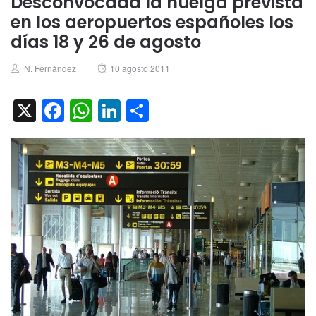
Desconvocada la huelga prevista
en los aeropuertos españoles los
días 18 y 26 de agosto
Author
Posted
N. Fernández
10 agosto 2011
on
X
Facebook
WhatsApp
LinkedIn
Compartir