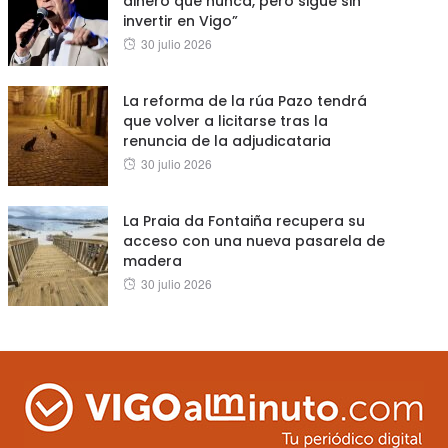
dinero que nunca, pero sigue sin
invertir en Vigo”
Posted
30 julio 2026
on
La reforma de la rúa Pazo tendrá
que volver a licitarse tras la
renuncia de la adjudicataria
Posted
30 julio 2026
on
La Praia da Fontaiña recupera su
acceso con una nueva pasarela de
madera
Posted
30 julio 2026
on