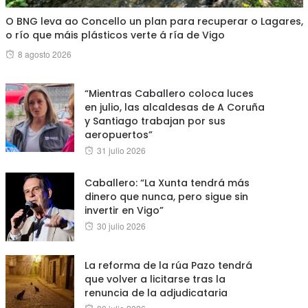
O BNG leva ao Concello un plan para recuperar o Lagares,
o río que máis plásticos verte á ría de Vigo
Posted
8 agosto 2026
on
“Mientras Caballero coloca luces
en julio, las alcaldesas de A Coruña
y Santiago trabajan por sus
aeropuertos”
Posted
31 julio 2026
on
Caballero: “La Xunta tendrá más
dinero que nunca, pero sigue sin
invertir en Vigo”
Posted
30 julio 2026
on
La reforma de la rúa Pazo tendrá
que volver a licitarse tras la
renuncia de la adjudicataria
Posted