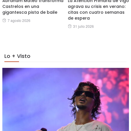
Abraham Mateo transforma
La Atención Primaria de Vigo
Castrelos en una
agrava su crisis en verano:
gigantesca pista de baile
citas con cuatro semanas
de espera
Posted
7 agosto 2026
Posted
31 julio 2026
on
on
Lo + Visto