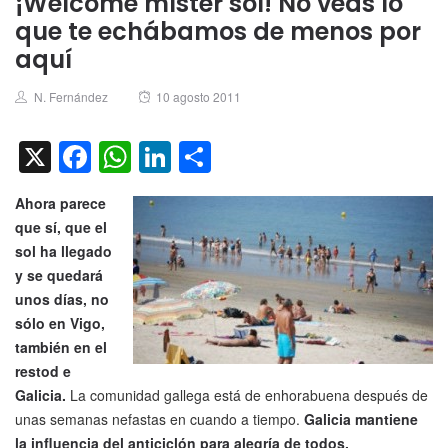
¡Welcome míster sol! No veas lo
que te echábamos de menos por
aquí
Author
Posted
N. Fernández
10 agosto 2011
on
X
Facebook
WhatsApp
LinkedIn
Compartir
Ahora parece
que sí, que el
sol ha llegado
y se quedará
unos días, no
sólo en Vigo,
también en el
restod e
Galicia.
La comunidad gallega está de enhorabuena después de
unas semanas nefastas en cuando a tiempo.
Galicia mantiene
la influencia del anticiclón para alegría de todos.