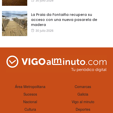
30 julio 2026
on
La Praia da Fontaiña recupera su
acceso con una nueva pasarela de
madera
Posted
30 julio 2026
on
Área Metropolitana
Comarcas
Sucesos
Galicia
Nacional
Vigo al minuto
Cultura
Deportes