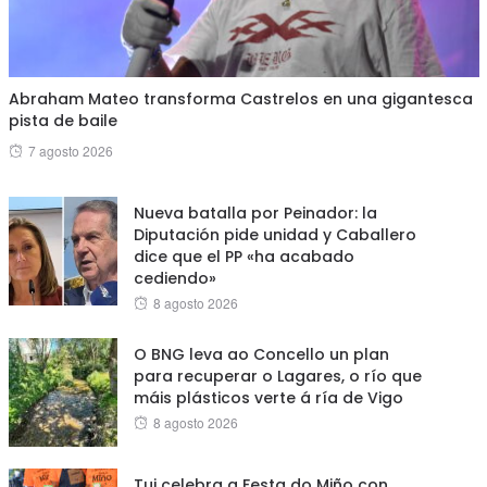
Abraham Mateo transforma Castrelos en una gigantesca
pista de baile
Posted
7 agosto 2026
on
Nueva batalla por Peinador: la
Diputación pide unidad y Caballero
dice que el PP «ha acabado
cediendo»
Posted
8 agosto 2026
on
O BNG leva ao Concello un plan
para recuperar o Lagares, o río que
máis plásticos verte á ría de Vigo
Posted
8 agosto 2026
on
Tui celebra a Festa do Miño con