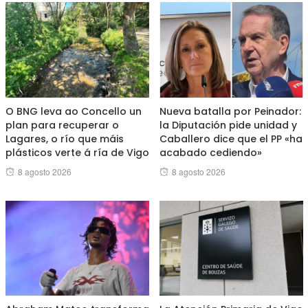
O BNG leva ao Concello un
Nueva batalla por Peinador:
plan para recuperar o
la Diputación pide unidad y
Lagares, o río que máis
Caballero dice que el PP «ha
plásticos verte á ría de Vigo
acabado cediendo»
Posted
Posted
8 agosto 2026
8 agosto 2026
on
on