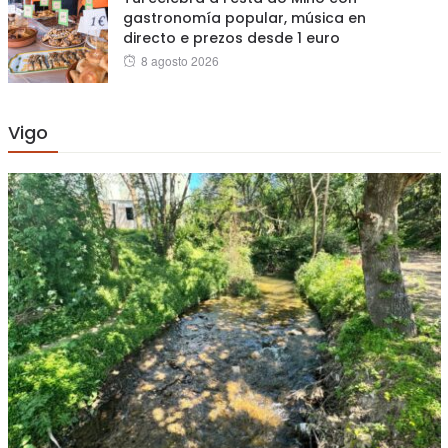
gastronomía popular, música en
directo e prezos desde 1 euro
Posted
8 agosto 2026
on
Vigo