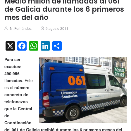
Medio millón de llamadas al 061
de Galicia durante los 6 primeros
mes del año
Author
Posted
N. Fernández
9 agosto 2011
on
X
Facebook
WhatsApp
LinkedIn
Compartir
Para ser
exactos:
490.956
llamadas.
Este
es el
número
concreto de
telefonazos
que la Central
de
Coordinación
del 061 de Galicia recibió durante los 6 primeros meses del