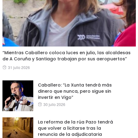
“Mientras Caballero coloca luces en julio, las alcaldesas
de A Coruña y Santiago trabajan por sus aeropuertos”
Posted
31 julio 2026
on
Caballero: “La Xunta tendrá más
dinero que nunca, pero sigue sin
invertir en Vigo”
Posted
30 julio 2026
on
La reforma de la rúa Pazo tendrá
que volver a licitarse tras la
renuncia de la adjudicataria