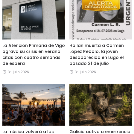
La Atención Primaria de Vigo
Hallan muerta a Carmen
agrava su crisis en verano:
López Rebolo, la joven
citas con cuatro semanas
desaparecida en Lugo el
de espera
pasado 21 de julio
Posted
Posted
31 julio 2026
31 julio 2026
on
on
La música volverá a los
Galicia activa a emerxencia