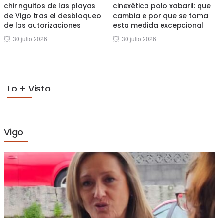
chiringuitos de las playas
cinexética polo xabaril: que
de Vigo tras el desbloqueo
cambia e por que se toma
de las autorizaciones
esta medida excepcional
Posted
Posted
30 julio 2026
30 julio 2026
on
on
Lo + Visto
Vigo