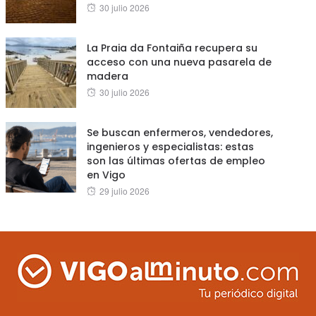
Posted
30 julio 2026
on
La Praia da Fontaiña recupera su
acceso con una nueva pasarela de
madera
Posted
30 julio 2026
on
Se buscan enfermeros, vendedores,
ingenieros y especialistas: estas
son las últimas ofertas de empleo
en Vigo
Posted
29 julio 2026
on