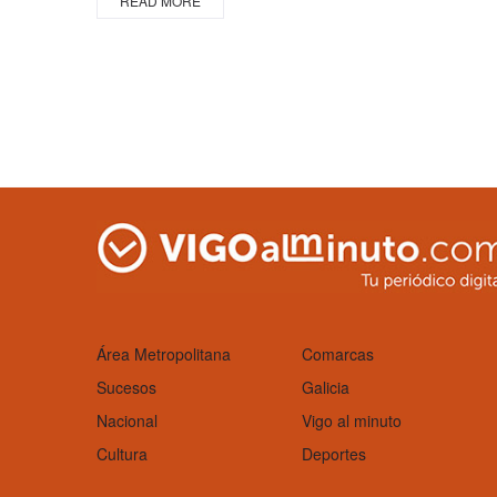
READ MORE
Área Metropolitana
Comarcas
Sucesos
Galicia
Nacional
Vigo al minuto
Cultura
Deportes