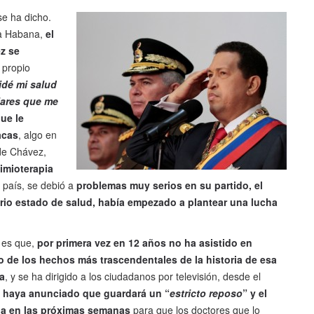
se ha dicho.
La Habana,
el
z se
l propio
idé mi salud
lares que me
ue le
acas
, algo en
 de Chávez,
imioterapia
 país, se debió a
problemas muy serios en su partido, el
ario estado de salud, había empezado a plantear una lucha
o es que,
por primera vez en 12 años no ha asistido en
 de los hechos más trascendentales de la historia de esa
a
, y se ha dirigido a los ciudadanos por televisión, desde el
e
haya anunciado que guardará un “
estricto reposo
” y el
na en las próximas semanas
para que los doctores que lo