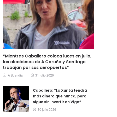
“Mientras Caballero coloca luces en julio,
las alcaldesas de A Coruña y Santiago
trabajan por sus aeropuertos”
Posted
Author
A Buendia
31 julio 2026
on
Caballero: “La Xunta tendrá
más dinero que nunca, pero
sigue sin invertir en Vigo”
Posted
30 julio 2026
on