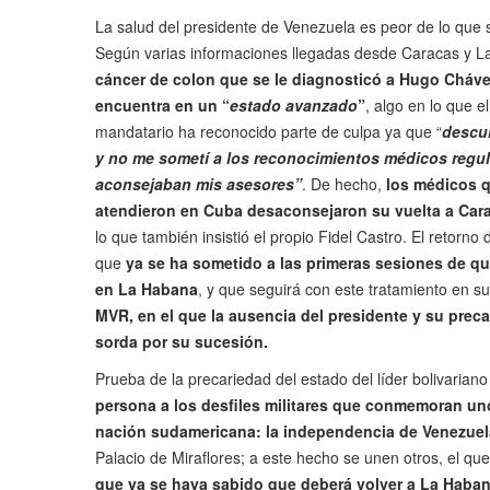
La salud del presidente de Venezuela es peor de lo que 
Según varias informaciones llegadas desde Caracas y 
cáncer de colon que se le diagnosticó a Hugo Cháve
encuentra en un “
estado avanzado
”
, algo en lo que e
mandatario ha reconocido parte de culpa ya que “
descu
y no me sometí a los reconocimientos médicos regu
aconsejaban mis asesores”
. De hecho,
los médicos q
atendieron en Cuba desaconsejaron su vuelta a Car
lo que también insistió el propio Fidel Castro. El retorno
que
ya se ha sometido a las primeras sesiones de qu
en La Habana
, y que seguirá con este tratamiento en su
MVR, en el que la ausencia del presidente y su prec
sorda por su sucesión.
Prueba de la precariedad del estado del líder bolivarian
persona a los desfiles militares que conmemoran uno
nación sudamericana: la independencia de Venezuel
Palacio de Miraflores; a este hecho se unen otros, el qu
que ya se haya sabido que deberá volver a La Haba