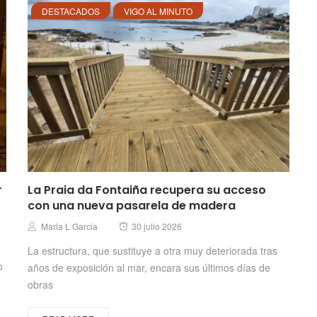
DESTACADOS
VIGO AL MINUTO
r
La Praia da Fontaiña recupera su acceso
con una nueva pasarela de madera
Posted
Author
Maria L Garcia
30 julio 2026
on
La estructura, que sustituye a otra muy deteriorada tras
o
años de exposición al mar, encara sus últimos días de
obras