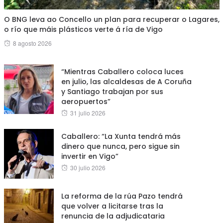
O BNG leva ao Concello un plan para recuperar o Lagares,
o río que máis plásticos verte á ría de Vigo
Posted
8 agosto 2026
on
“Mientras Caballero coloca luces
en julio, las alcaldesas de A Coruña
y Santiago trabajan por sus
aeropuertos”
Posted
31 julio 2026
on
Caballero: “La Xunta tendrá más
dinero que nunca, pero sigue sin
invertir en Vigo”
Posted
30 julio 2026
on
La reforma de la rúa Pazo tendrá
que volver a licitarse tras la
renuncia de la adjudicataria