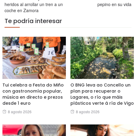
heridos al arrollar un tren a un
pepino en su vida
coche en Zamora
Te podría interesar
Tui celebra a Festa do Miño
O BNG leva ao Concello un
con gastronomía popular,
plan para recuperar o
música en directo e prezos
Lagares, o río que máis
desde 1 euro
plásticos verte á ría de Vigo
Posted
Posted
8 agosto 2026
8 agosto 2026
on
on