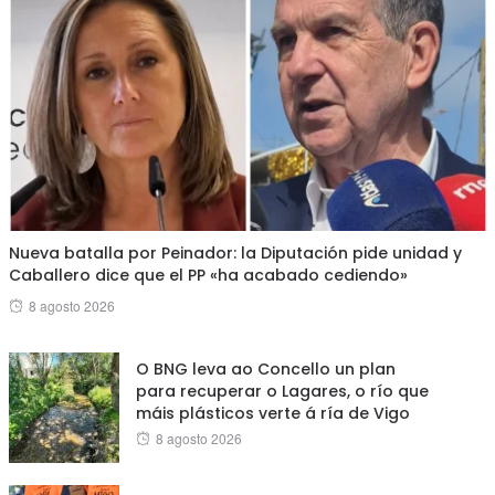
Nueva batalla por Peinador: la Diputación pide unidad y
Caballero dice que el PP «ha acabado cediendo»
Posted
8 agosto 2026
on
O BNG leva ao Concello un plan
para recuperar o Lagares, o río que
máis plásticos verte á ría de Vigo
Posted
8 agosto 2026
on