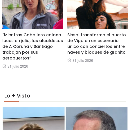
“Mientras Caballero coloca
Sinsal transforma el puerto
luces en julio, las alcaldesas
de Vigo en un escenario
de A Coruña y Santiago
único con conciertos entre
trabajan por sus
naves y bloques de granito
aeropuertos”
Posted
31 julio 2026
Posted
31 julio 2026
on
on
Lo + Visto