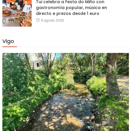
Tui celebra a Festa do Miño con
gastronomía popular, música en
directo e prezos desde 1 euro
Posted
8 agosto 2026
on
Vigo