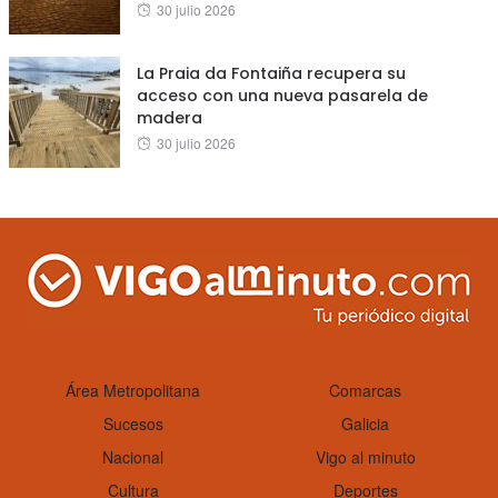
Posted
30 julio 2026
on
La Praia da Fontaiña recupera su
acceso con una nueva pasarela de
madera
Posted
30 julio 2026
on
Área Metropolitana
Comarcas
Sucesos
Galicia
Nacional
Vigo al minuto
Cultura
Deportes