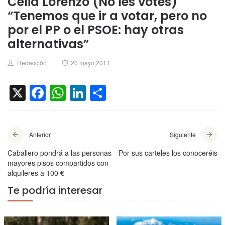
Celia Lorenzo (No les votes)
“Tenemos que ir a votar, pero no
por el PP o el PSOE: hay otras
alternativas”
Author
Posted
Redacción
20 mayo 2011
on
X
Facebook
WhatsApp
LinkedIn
Compartir
Anterior
Siguiente
Caballero pondrá a las personas
Por sus carteles los conoceréis
mayores pisos compartidos con
alquileres a 100 €
Te podría interesar