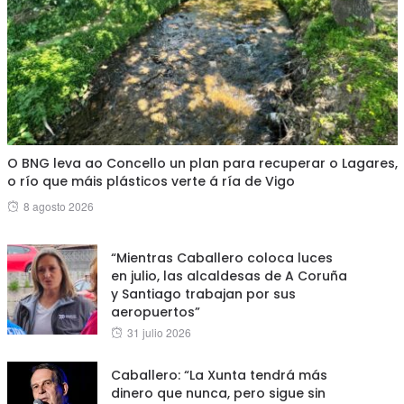
O BNG leva ao Concello un plan para recuperar o Lagares,
o río que máis plásticos verte á ría de Vigo
Posted
8 agosto 2026
on
“Mientras Caballero coloca luces
en julio, las alcaldesas de A Coruña
y Santiago trabajan por sus
aeropuertos”
Posted
31 julio 2026
on
Caballero: “La Xunta tendrá más
dinero que nunca, pero sigue sin