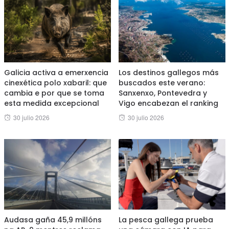
Galicia activa a emerxencia
Los destinos gallegos más
cinexética polo xabaril: que
buscados este verano:
cambia e por que se toma
Sanxenxo, Pontevedra y
esta medida excepcional
Vigo encabezan el ranking
Posted
Posted
30 julio 2026
30 julio 2026
on
on
Audasa gaña 45,9 millóns
La pesca gallega prueba