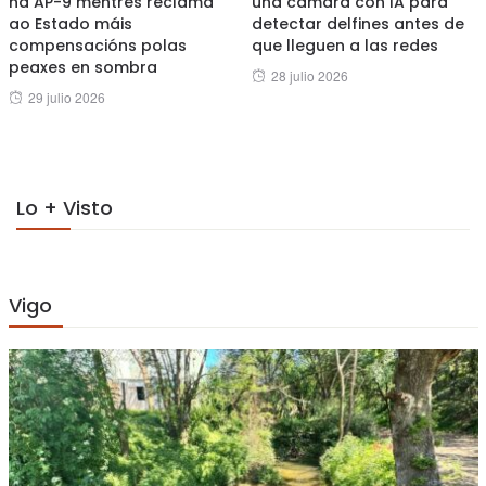
na AP-9 mentres reclama
una cámara con IA para
ao Estado máis
detectar delfines antes de
compensacións polas
que lleguen a las redes
peaxes en sombra
Posted
28 julio 2026
Posted
29 julio 2026
on
on
Lo + Visto
Vigo