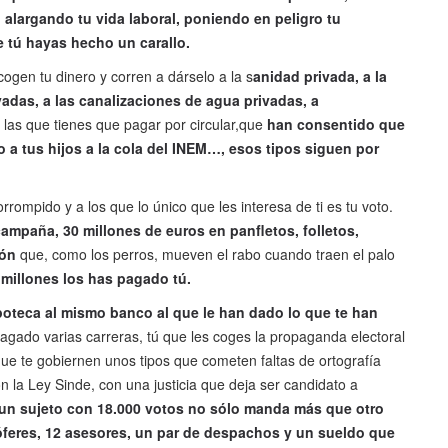
 alargando tu vida laboral, poniendo en peligro tu
e tú hayas hecho un carallo.
cogen tu dinero y corren a dárselo a la s
anidad privada, a la
adas, a las canalizaciones de agua privadas, a
las que tienes que pagar por circular,que
han consentido que
o a tus hijos a la cola del INEM…, esos tipos siguen por
rompido y a los que lo único que les interesa de ti es tu voto.
ampaña, 30 millones de euros en panfletos, folletos,
ión
que, como los perros, mueven el rabo cuando traen el palo
millones los has pagado tú.
poteca al mismo banco al que le han dado lo que te han
pagado varias carreras, tú que les coges la propaganda electoral
 que te gobiernen unos tipos que cometen faltas de ortografía
 la Ley Sinde, con una justicia que deja ser candidato a
 un sujeto con 18.000 votos no sólo manda más que otro
óferes, 12 asesores, un par de despachos y un sueldo que