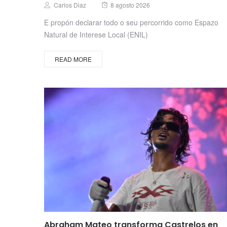
Posted
Author
Carlos Diaz
8 agosto 2026
on
E propón declarar todo o seu percorrido como Espazo
Natural de Interese Local (ENIL)
READ MORE
Abraham Mateo transforma Castrelos en