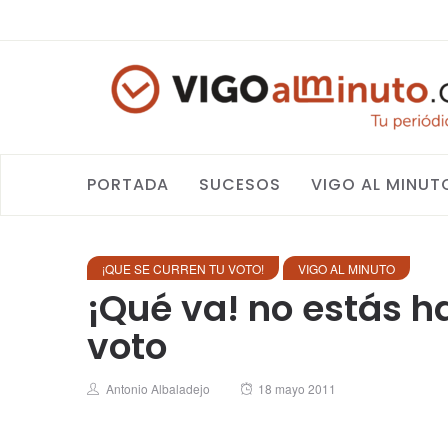
PORTADA
SUCESOS
VIGO AL MINUT
¡QUE SE CURREN TU VOTO!
VIGO AL MINUTO
¡Qué va! no estás h
voto
Author
Posted
Antonio Albaladejo
18 mayo 2011
on