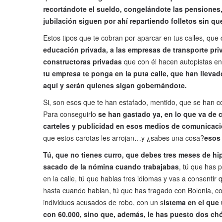
recortándote el sueldo, congelándote las pensiones,
jubilación siguen por ahí repartiendo folletos sin qu
Estos tipos que te cobran por aparcar en tus calles, que 
educación privada, a las empresas de transporte priv
constructoras privadas
que con él hacen autopistas en 
tu empresa te ponga en la puta calle, que han llevad
aquí y serán quienes sigan gobernándote.
Si, son esos que te han estafado, mentido, que se han cor
Para conseguirlo
se han gastado ya, en lo que va de c
carteles y publicidad en esos medios de comunicac
que estos carotas les arrojan…y ¿sabes una cosa?
esos 
Tú, que no tienes curro, que debes tres meses de hi
sacado de la nómina cuando trabajabas
, tú que has 
en la calle, tú que hablas tres idiomas y vas a consentir
hasta cuando hablan, tú que has tragado con Bolonia, con
individuos acusados de robo, con un s
istema en el que
con 60.000, sino que, además, le has puesto dos ch