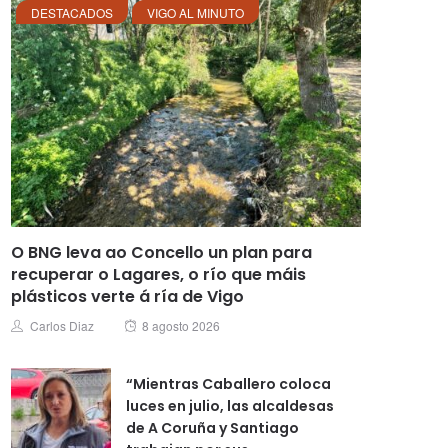
DESTACADOS
VIGO AL MINUTO
O BNG leva ao Concello un plan para
recuperar o Lagares, o río que máis
plásticos verte á ría de Vigo
Posted
Author
Carlos Diaz
8 agosto 2026
on
“Mientras Caballero coloca
luces en julio, las alcaldesas
de A Coruña y Santiago