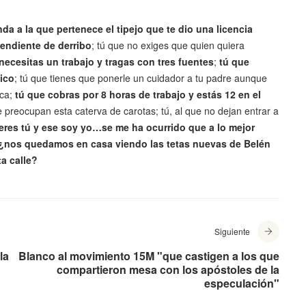
da a la que pertenece el tipejo que te dio una licencia
pendiente de derribo
; tú que no exiges que quien quiera
 necesitas un trabajo y tragas con tres fuentes
;
tú que
ico
; tú que tienes que ponerle un cuidador a tu padre aunque
ica;
tú que cobras por 8 horas de trabajo y estás 12 en el
e preocupan esta caterva de carotas; tú, al que no dejan entrar a
eres tú y ese soy yo…se me ha ocurrido que a lo mejor
 ¿nos quedamos en casa viendo las tetas nuevas de Belén
a calle?
Siguiente
la
Blanco al movimiento 15M "que castigen a los que
compartieron mesa con los apóstoles de la
especulación"