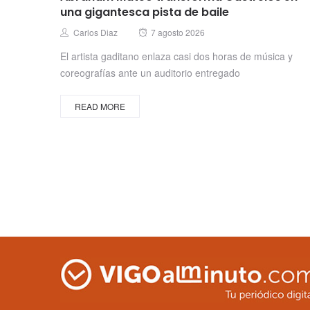
una gigantesca pista de baile
Posted
Author
Carlos Diaz
7 agosto 2026
on
El artista gaditano enlaza casi dos horas de música y
coreografías ante un auditorio entregado
READ MORE