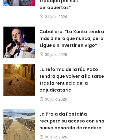
trabajan por sus
aeropuertos”
Posted
31 julio 2026
on
Caballero: “La Xunta tendrá
más dinero que nunca, pero
sigue sin invertir en Vigo”
Posted
30 julio 2026
on
La reforma de la rúa Pazo
tendrá que volver a licitarse
tras la renuncia de la
adjudicataria
Posted
30 julio 2026
on
La Praia da Fontaiña
recupera su acceso con una
nueva pasarela de madera
Posted
30 julio 2026