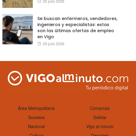
Posted
30 julio 2026
on
Se buscan enfermeros, vendedores,
ingenieros y especialistas: estas
son las últimas ofertas de empleo
en Vigo
Posted
29 julio 2026
on
Área Metropolitana
Comarcas
Sucesos
Galicia
Nacional
Vigo al minuto
Cultura
Deportes