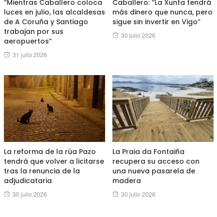
“Mientras Caballero coloca
Caballero: “La Xunta tendrá
luces en julio, las alcaldesas
más dinero que nunca, pero
de A Coruña y Santiago
sigue sin invertir en Vigo”
trabajan por sus
Posted
30 julio 2026
aeropuertos”
on
Posted
31 julio 2026
on
La reforma de la rúa Pazo
La Praia da Fontaiña
tendrá que volver a licitarse
recupera su acceso con
tras la renuncia de la
una nueva pasarela de
adjudicataria
madera
Posted
Posted
30 julio 2026
30 julio 2026
on
on