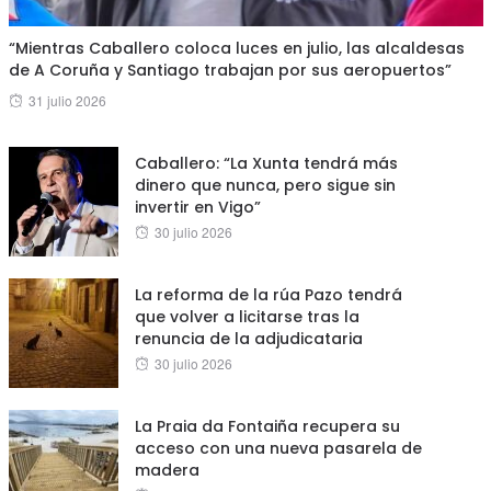
“Mientras Caballero coloca luces en julio, las alcaldesas
de A Coruña y Santiago trabajan por sus aeropuertos”
Posted
31 julio 2026
on
Caballero: “La Xunta tendrá más
dinero que nunca, pero sigue sin
invertir en Vigo”
Posted
30 julio 2026
on
La reforma de la rúa Pazo tendrá
que volver a licitarse tras la
renuncia de la adjudicataria
Posted
30 julio 2026
on
La Praia da Fontaiña recupera su
acceso con una nueva pasarela de
madera