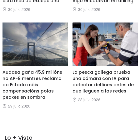
esta medida excepcional
Vigo encabezan el ranking
Posted
Posted
30 julio 2026
30 julio 2026
on
on
Audasa gaña 45,9 millóns
La pesca gallega prueba
na AP-9 mentres reclama
una cámara con IA para
ao Estado máis
detectar delfines antes de
compensacións polas
que lleguen a las redes
peaxes en sombra
Posted
28 julio 2026
Posted
29 julio 2026
on
on
Lo + Visto