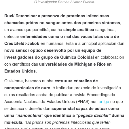
O investigador Ramón Álvarez Puebla.
Duvi/ Determinar a presenza de proteínas infecciosas
chamadas prións no sangue antes dos primeiros síntomas
,
un avance que permitirá, cunha
simple analítica
sanguínea,
detectar
enfermidades como o mal das vacas tolas ou a de
Creutzfeldt-Jakob
en humanos. Esta é a principal aplicación dun
novo sensor óptico desenvolto por un equipo de
investigadores do grupo de Química Coloidal
en colaboración
con científicos das
universidades de Michigan e Rice en
Estados Unidos
.
O sistema, baseado nunha
estrutura cristalina de
nanopartículas de ouro
, é froito dun proxecto de investigación
cuxos resultados acaba de publicar a revista Proceedings da
Academia Nacional de Estados Unidos (PNAS) nun
artigo
no que
se destaca o deseño dun
supercristal capaz de actuar coma
unha “
nanoantena
” que identifica a
“pegada dactilar”
dunha
molécula
.
“Os prións son proteínas infecciosas que teñen