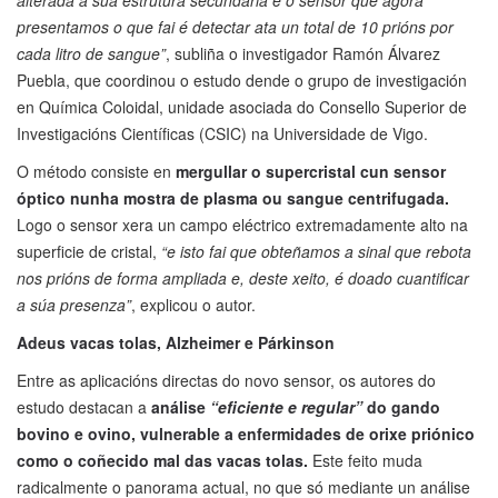
alterada a súa estrutura secundaria e o sensor que agora
presentamos o que fai é detectar ata un total de 10 prións por
cada litro de sangue”
, subliña o investigador Ramón Álvarez
Puebla, que coordinou o estudo dende o grupo de investigación
en Química Coloidal, unidade asociada do Consello Superior de
Investigacións Científicas (CSIC) na Universidade de Vigo.
O método consiste en
mergullar o supercristal cun sensor
óptico nunha mostra de plasma ou sangue centrifugada.
Logo o sensor xera un campo eléctrico extremadamente alto na
superficie de cristal,
“e isto fai que obteñamos a sinal que rebota
nos prións de forma ampliada e, deste xeito, é doado cuantificar
a súa presenza”
, explicou o autor.
Adeus vacas tolas, Alzheimer e Párkinson
Entre as aplicacións directas do novo sensor, os autores do
estudo destacan a
análise
“eficiente e regular”
do gando
bovino e ovino, vulnerable a enfermidades de orixe priónico
como o coñecido mal das vacas tolas.
Este feito muda
radicalmente o panorama actual, no que só mediante un análise