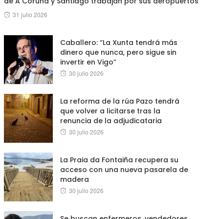
de A Coruña y Santiago trabajan por sus aeropuertos”
Posted
31 julio 2026
on
Caballero: “La Xunta tendrá más
dinero que nunca, pero sigue sin
invertir en Vigo”
Posted
30 julio 2026
on
La reforma de la rúa Pazo tendrá
que volver a licitarse tras la
renuncia de la adjudicataria
Posted
30 julio 2026
on
La Praia da Fontaiña recupera su
acceso con una nueva pasarela de
madera
Posted
30 julio 2026
on
Se buscan enfermeros, vendedores,