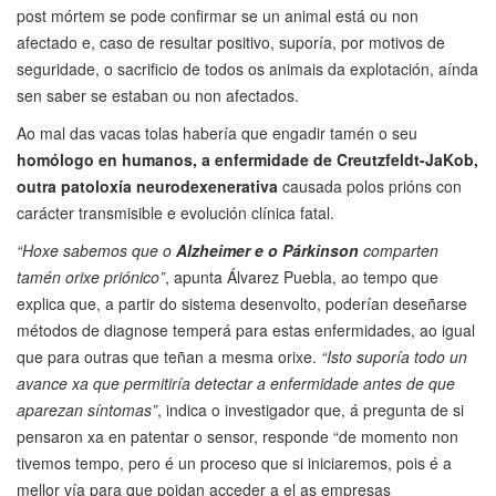
post mórtem se pode confirmar se un animal está ou non
afectado e, caso de resultar positivo, suporía, por motivos de
seguridade, o sacrificio de todos os animais da explotación, aínda
sen saber se estaban ou non afectados.
Ao mal das vacas tolas habería que engadir tamén o seu
homólogo en humanos, a enfermidade de Creutzfeldt-JaKob,
outra patoloxía neurodexenerativa
causada polos prións con
carácter transmisible e evolución clínica fatal.
“Hoxe sabemos que o
Alzheimer e o Párkinson
comparten
tamén orixe priónico”
, apunta Álvarez Puebla, ao tempo que
explica que, a partir do sistema desenvolto, poderían deseñarse
métodos de diagnose temperá para estas enfermidades, ao igual
que para outras que teñan a mesma orixe.
“Isto suporía todo un
avance xa que permitiría detectar a enfermidade antes de que
aparezan síntomas”
, indica o investigador que, á pregunta de si
pensaron xa en patentar o sensor, responde “de momento non
tivemos tempo, pero é un proceso que si iniciaremos, pois é a
mellor vía para que poidan acceder a el as empresas