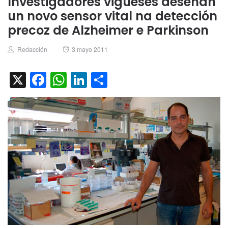
Investigadores vigueses deseñan
un novo sensor vital na detección
precoz de Alzheimer e Parkinson
Author
Posted
Redacción
3 mayo 2011
on
X
Facebook
WhatsApp
LinkedIn
Compartir