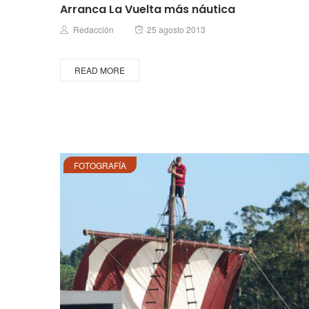
Arranca La Vuelta más náutica
Posted
Author
Redacción
25 agosto 2013
on
READ MORE
FOTOGRAFÍA