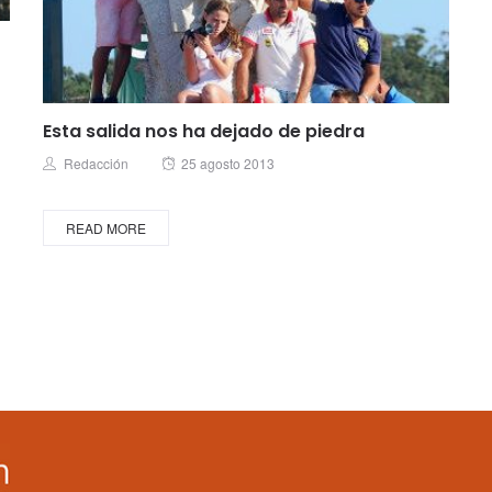
Esta salida nos ha dejado de piedra
Posted
Author
Redacción
25 agosto 2013
on
READ MORE