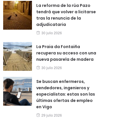
La reforma de la rúa Pazo
tendrá que volver a licitarse
tras la renuncia de la
adjudicataria
Posted
30 julio 2026
on
La Praia da Fontaiña
recupera su acceso con una
nueva pasarela de madera
Posted
30 julio 2026
on
Se buscan enfermeros,
vendedores, ingenieros y
especialistas: estas son las
últimas ofertas de empleo
en Vigo
Posted
29 julio 2026
on