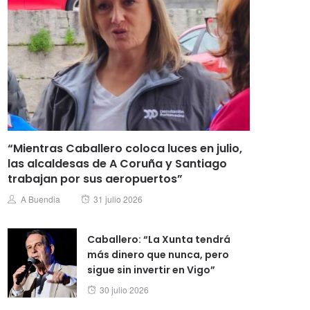
“Mientras Caballero coloca luces en julio,
las alcaldesas de A Coruña y Santiago
trabajan por sus aeropuertos”
Posted
Author
A Buendia
31 julio 2026
on
Caballero: “La Xunta tendrá
más dinero que nunca, pero
sigue sin invertir en Vigo”
Posted
30 julio 2026
on