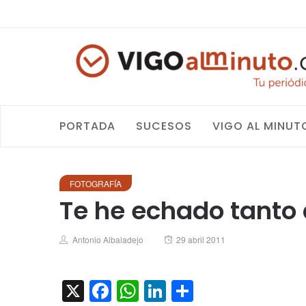
PORTADA
SUCESOS
VIGO AL MINUT
FOTOGRAFÍA
Te he echado tanto
Author
Posted
Antonio Albaladejo
29 abril 2011
on
X
Facebook
WhatsApp
LinkedIn
Compartir