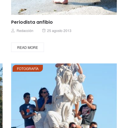
Periodista anfibio
Posted
Author
Redacción
25 agosto 2013
on
READ MORE
FOTOGRAFÍA