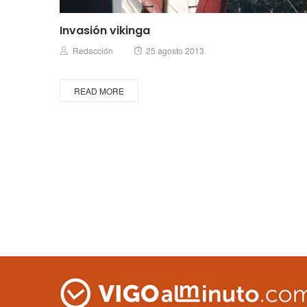
Invasión vikinga
Posted
Author
Redacción
25 agosto 2013
on
READ MORE