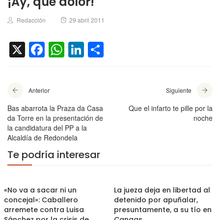
¡Ay, qué dolor!
Author
Posted
Redacción
29 abril 2011
on
X
Facebook
WhatsApp
LinkedIn
Compartir
Anterior
Siguiente
Bas abarrota la Praza da Casa
Que el infarto te pille por la
da Torre en la presentación de
noche
la candidatura del PP a la
Alcaldía de Redondela
Te podría interesar
«No va a sacar ni un
La jueza deja en libertad al
concejal»: Caballero
detenido por apuñalar,
arremete contra Luisa
presuntamente, a su tío en
Sánchez por la crisis de
Cangas