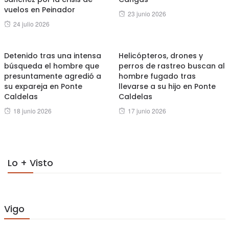
vuelos en Peinador
Posted
23 junio 2026
Posted
24 julio 2026
on
on
Detenido tras una intensa
Helicópteros, drones y
búsqueda el hombre que
perros de rastreo buscan al
presuntamente agredió a
hombre fugado tras
su expareja en Ponte
llevarse a su hijo en Ponte
Caldelas
Caldelas
Posted
Posted
18 junio 2026
17 junio 2026
on
on
Lo + Visto
Vigo