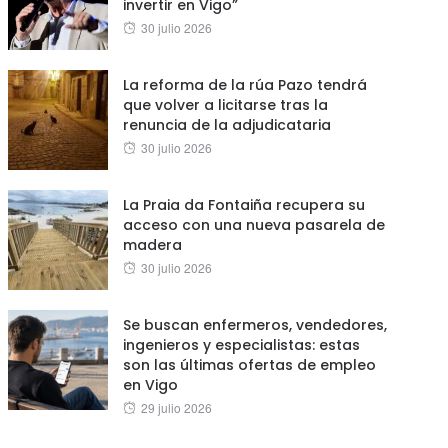
invertir en Vigo”
Posted
30 julio 2026
on
La reforma de la rúa Pazo tendrá
que volver a licitarse tras la
renuncia de la adjudicataria
Posted
30 julio 2026
on
La Praia da Fontaiña recupera su
acceso con una nueva pasarela de
madera
Posted
30 julio 2026
on
Se buscan enfermeros, vendedores,
ingenieros y especialistas: estas
son las últimas ofertas de empleo
en Vigo
Posted
29 julio 2026
on