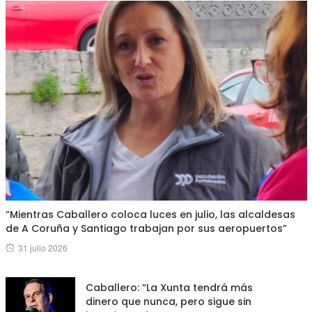
“Mientras Caballero coloca luces en julio, las alcaldesas
de A Coruña y Santiago trabajan por sus aeropuertos”
Posted
31 julio 2026
on
Caballero: “La Xunta tendrá más
dinero que nunca, pero sigue sin