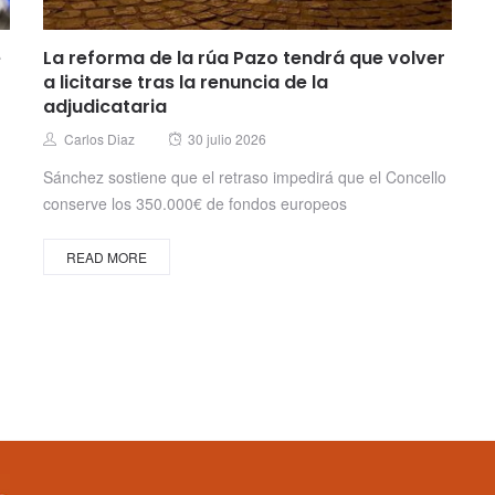
e
La reforma de la rúa Pazo tendrá que volver
a licitarse tras la renuncia de la
adjudicataria
Posted
Author
Carlos Diaz
30 julio 2026
on
Sánchez sostiene que el retraso impedirá que el Concello
conserve los 350.000€ de fondos europeos
READ MORE