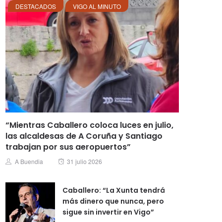
DESTACADOS
VIGO AL MINUTO
“Mientras Caballero coloca luces en julio,
las alcaldesas de A Coruña y Santiago
trabajan por sus aeropuertos”
Posted
Author
A Buendia
31 julio 2026
on
Caballero: “La Xunta tendrá
más dinero que nunca, pero
sigue sin invertir en Vigo”