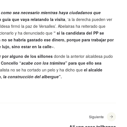
s como sea necesario mientras haya ciudadanos que
 guía que vaya relatando la visita
, ‘a la derecha pueden ver
ldesa firmó la paz de Versalles’. Abelairas ha reiterado que
cionarlo y ha denunciado que
“ si la candidata del PP se
 no se habría gastado ese dinero, porque para trabajar por
lujo, sino estar en la calle
«.
r por alguno de los sillones
donde la anterior alcaldesa pudo
 Concello “
acabe con los trámites
” para que ello sea
cialista no se ha cortado un pelo y ha dicho que
el alcalde
, la construcción del albergue
”.
Siguiente
Alí van eses talibanes