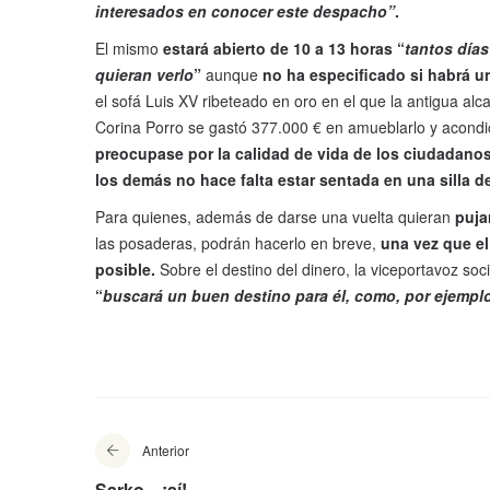
interesados en conocer este despacho”
.
El mismo
estará abierto de 10 a 13 horas “
tantos día
quieran verlo
”
aunque
no ha especificado si habrá un
el sofá Luis XV ribeteado en oro en el que la antigua alca
Corina Porro se gastó 377.000 € en amueblarlo y acondi
preocupase por la calidad de vida de los ciudadanos
los demás no hace falta estar sentada en una silla de 
Para quienes, además de darse una vuelta quieran
puja
las posaderas, podrán hacerlo en breve,
una vez que el
posible.
Sobre el destino del dinero, la viceportavoz so
“
buscará un buen destino para él, como, por ejemplo
Anterior
Sarko... ¡sí!