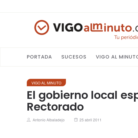
PORTADA
SUCESOS
VIGO AL MINUT
VIGO AL MINUTO
El gobierno local es
Rectorado
Author
Posted
Antonio Albaladejo
25 abril 2011
on