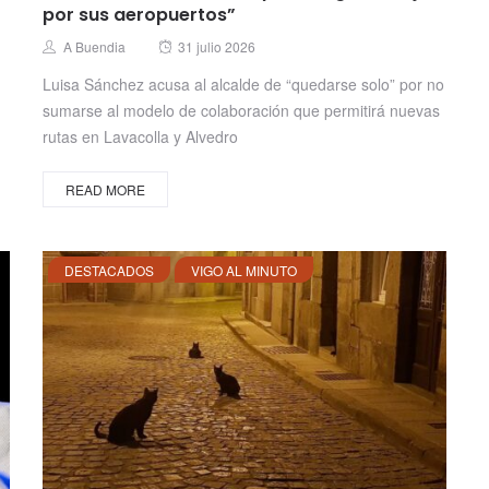
por sus aeropuertos”
Posted
Author
A Buendia
31 julio 2026
on
Luisa Sánchez acusa al alcalde de “quedarse solo” por no
sumarse al modelo de colaboración que permitirá nuevas
rutas en Lavacolla y Alvedro
READ MORE
DESTACADOS
VIGO AL MINUTO