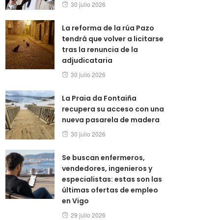
Posted
30 julio 2026
on
La reforma de la rúa Pazo
tendrá que volver a licitarse
tras la renuncia de la
adjudicataria
Posted
30 julio 2026
on
La Praia da Fontaiña
recupera su acceso con una
nueva pasarela de madera
Posted
30 julio 2026
on
Se buscan enfermeros,
vendedores, ingenieros y
especialistas: estas son las
últimas ofertas de empleo
en Vigo
Posted
29 julio 2026