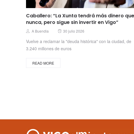
Caballero: “La Xunta tendrá más dinero qu
nunca, pero sigue sin invertir en Vigo”
Posted
Author
A Buendia
30 julio 2026
on
Vuelve a reclamar la "deuda histórica" con la ciudad, de
3.240 millones de euros
READ MORE