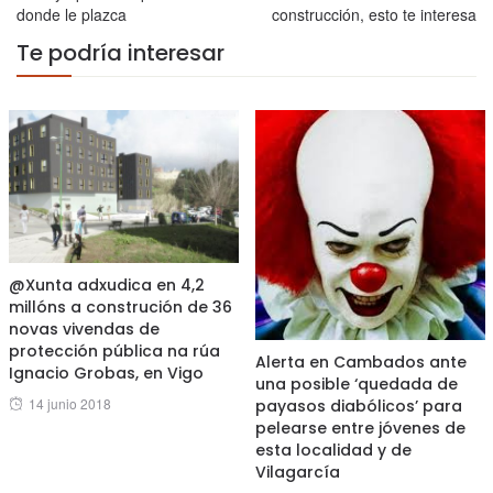
donde le plazca
construcción, esto te interesa
Te podría interesar
@Xunta adxudica en 4,2
millóns a construción de 36
novas vivendas de
protección pública na rúa
Alerta en Cambados ante
Ignacio Grobas, en Vigo
una posible ‘quedada de
Posted
14 junio 2018
payasos diabólicos’ para
on
pelearse entre jóvenes de
esta localidad y de
Vilagarcía