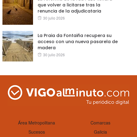
que volver a licitarse tras la
renuncia de la adjudicataria
Posted
30 julio 2026
on
La Praia da Fontaiña recupera su
acceso con una nueva pasarela de
madera
Posted
30 julio 2026
on
Área Metropolitana
Comarcas
Sucesos
Galicia