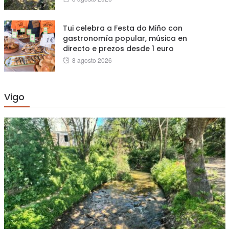
on
Tui celebra a Festa do Miño con
gastronomía popular, música en
directo e prezos desde 1 euro
Posted
8 agosto 2026
on
Vigo