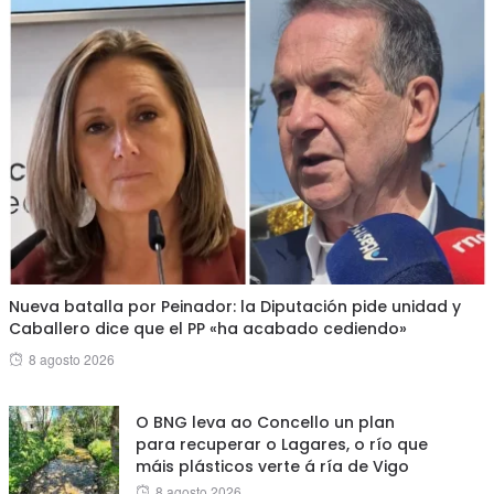
Nueva batalla por Peinador: la Diputación pide unidad y
Caballero dice que el PP «ha acabado cediendo»
Posted
8 agosto 2026
on
O BNG leva ao Concello un plan
para recuperar o Lagares, o río que
máis plásticos verte á ría de Vigo
Posted
8 agosto 2026