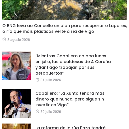
O BNG leva ao Concello un plan para recuperar o Lagares,
o río que máis plásticos verte á ría de Vigo
Posted
8 agosto 2026
on
“Mientras Caballero coloca luces
en julio, las alcaldesas de A Coruña
y Santiago trabajan por sus
aeropuertos”
Posted
31 julio 2026
on
Caballero: “La Xunta tendrá más
dinero que nunca, pero sigue sin
invertir en Vigo”
Posted
30 julio 2026
on
La reforma de la rúa Pazo tendrá