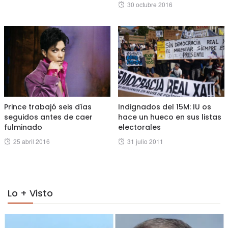
Posted
30 octubre 2016
on
Prince trabajó seis días
Indignados del 15M: IU os
seguidos antes de caer
hace un hueco en sus listas
fulminado
electorales
Posted
Posted
25 abril 2016
31 julio 2011
on
on
Lo + Visto