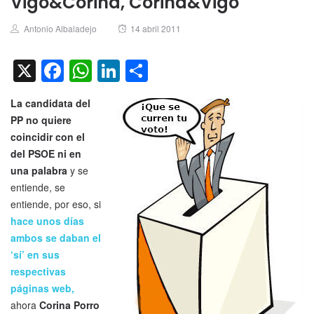
Vigo&Corina, Corina&Vigo
Author
Posted
Antonio Albaladejo
14 abril 2011
on
X
Facebook
WhatsApp
LinkedIn
Compartir
La candidata del
PP no quiere
coincidir con el
del PSOE ni en
una palabra
y se
entiende, se
entiende, por eso, si
hace unos días
ambos se daban el
‘sí’ en sus
respectivas
páginas web,
ahora
Corina Porro