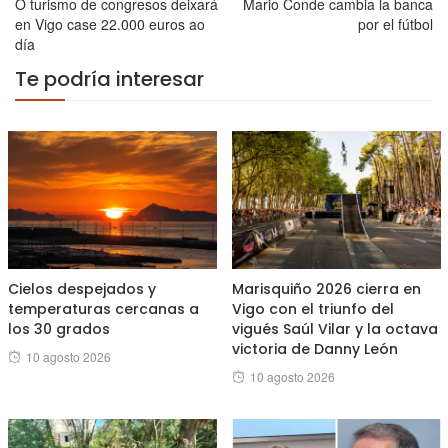
O turismo de congresos deixará
Mario Conde cambia la banca
en Vigo case 22.000 euros ao
por el fútbol
día
Te podría interesar
Cielos despejados y
Marisquiño 2026 cierra en
temperaturas cercanas a
Vigo con el triunfo del
los 30 grados
vigués Saúl Vilar y la octava
victoria de Danny León
Posted
10 agosto 2026
Posted
10 agosto 2026
on
on