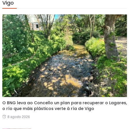
Vigo
O BNG leva ao Concello un plan para recuperar o Lagares,
o río que máis plásticos verte á ría de Vigo
Posted
8 agosto 2026
on