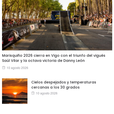
Marisquiño 2026 cierra en Vigo con el triunfo del vigués
Saúl Vilar y la octava victoria de Danny León
Posted
10 agosto 2026
on
Cielos despejados y temperaturas
cercanas a los 30 grados
Posted
10 agosto 2026
on