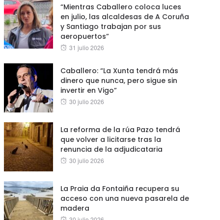
“Mientras Caballero coloca luces
en julio, las alcaldesas de A Coruña
y Santiago trabajan por sus
aeropuertos”
Posted
31 julio 2026
on
Caballero: “La Xunta tendrá más
dinero que nunca, pero sigue sin
invertir en Vigo”
Posted
30 julio 2026
on
La reforma de la rúa Pazo tendrá
que volver a licitarse tras la
renuncia de la adjudicataria
Posted
30 julio 2026
on
La Praia da Fontaiña recupera su
acceso con una nueva pasarela de
madera
Posted
30 julio 2026