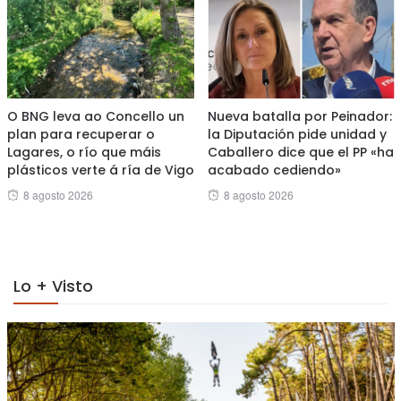
O BNG leva ao Concello un
Nueva batalla por Peinador:
plan para recuperar o
la Diputación pide unidad y
Lagares, o río que máis
Caballero dice que el PP «ha
plásticos verte á ría de Vigo
acabado cediendo»
Posted
Posted
8 agosto 2026
8 agosto 2026
on
on
Lo + Visto