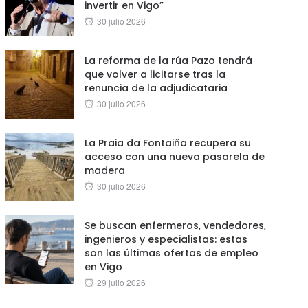
invertir en Vigo”
Posted
30 julio 2026
on
La reforma de la rúa Pazo tendrá
que volver a licitarse tras la
renuncia de la adjudicataria
Posted
30 julio 2026
on
La Praia da Fontaiña recupera su
acceso con una nueva pasarela de
madera
Posted
30 julio 2026
on
Se buscan enfermeros, vendedores,
ingenieros y especialistas: estas
son las últimas ofertas de empleo
en Vigo
Posted
29 julio 2026
on