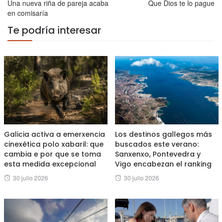
Una nueva riña de pareja acaba
Que Dios te lo pague
en comisaría
Te podría interesar
Galicia activa a emerxencia
Los destinos gallegos más
cinexética polo xabaril: que
buscados este verano:
cambia e por que se toma
Sanxenxo, Pontevedra y
esta medida excepcional
Vigo encabezan el ranking
Posted
Posted
30 julio 2026
30 julio 2026
on
on