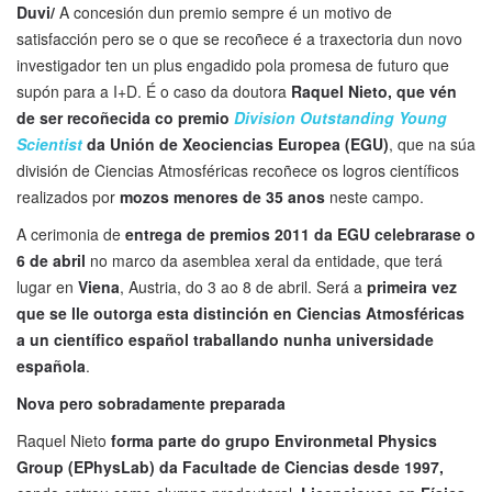
Duvi/
A concesión dun premio sempre é un motivo de
satisfacción pero se o que se recoñece é a traxectoria dun novo
investigador ten un plus engadido pola promesa de futuro que
supón para a I+D. É o caso da doutora
Raquel Nieto, que vén
de ser recoñecida co premio
Division Outstanding Young
Scientist
da Unión de Xeociencias Europea (EGU)
, que na súa
división de Ciencias Atmosféricas recoñece os logros científicos
realizados por
mozos menores de 35 anos
neste campo.
A cerimonia de
entrega de premios 2011 da EGU celebrarase o
6 de abril
no marco da asemblea xeral da entidade, que terá
lugar en
Viena
, Austria, do 3 ao 8 de abril. Será a
primeira vez
que se lle outorga esta distinción en Ciencias Atmosféricas
a un científico español traballando nunha universidade
española
.
Nova pero sobradamente preparada
Raquel Nieto
forma parte do grupo Environmetal Physics
Group (EPhysLab) da Facultade de Ciencias desde 1997,