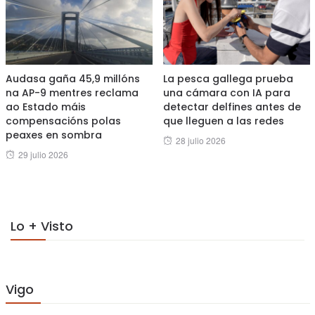
Audasa gaña 45,9 millóns
La pesca gallega prueba
na AP-9 mentres reclama
una cámara con IA para
ao Estado máis
detectar delfines antes de
compensacións polas
que lleguen a las redes
peaxes en sombra
Posted
28 julio 2026
Posted
29 julio 2026
on
on
Lo + Visto
Vigo