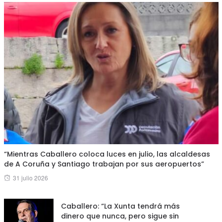
“Mientras Caballero coloca luces en julio, las alcaldesas
de A Coruña y Santiago trabajan por sus aeropuertos”
Posted
31 julio 2026
on
Caballero: “La Xunta tendrá más
dinero que nunca, pero sigue sin