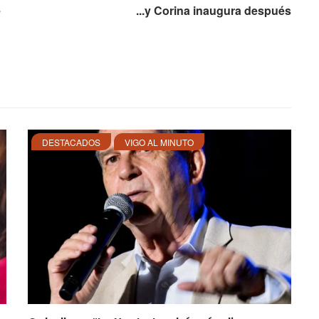
e
...y Corina inaugura después
DESTACADOS
VIGO AL MINUTO