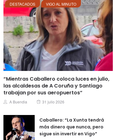
DESTACADOS
VIGO AL MINUTO
“Mientras Caballero coloca luces en julio,
las alcaldesas de A Coruña y Santiago
trabajan por sus aeropuertos”
Posted
Author
A Buendia
31 julio 2026
on
Caballero: “La Xunta tendrá
más dinero que nunca, pero
sigue sin invertir en Vigo”