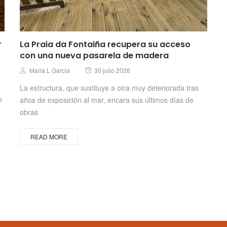
r
La Praia da Fontaiña recupera su acceso
con una nueva pasarela de madera
Posted
Author
Maria L Garcia
30 julio 2026
on
La estructura, que sustituye a otra muy deteriorada tras
o
años de exposición al mar, encara sus últimos días de
obras
READ MORE