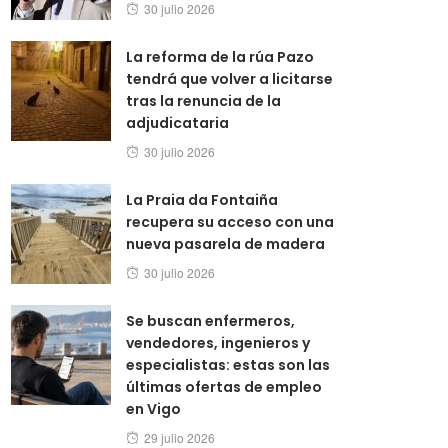
Posted
30 julio 2026
on
La reforma de la rúa Pazo
tendrá que volver a licitarse
tras la renuncia de la
adjudicataria
Posted
30 julio 2026
on
La Praia da Fontaiña
recupera su acceso con una
nueva pasarela de madera
Posted
30 julio 2026
on
Se buscan enfermeros,
vendedores, ingenieros y
especialistas: estas son las
últimas ofertas de empleo
en Vigo
Posted
29 julio 2026