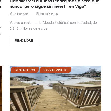
s
Caballero: “La Xunta tendrá más dinero que
n
nunca, pero sigue sin invertir en Vigo”
Posted
Author
A Buendia
30 julio 2026
on
Vuelve a reclamar la "deuda histórica" con la ciudad, de
no
3.240 millones de euros
s
READ MORE
DESTACADOS
VIGO AL MINUTO