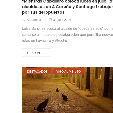
“Mientras Caballero coloca luces en julio, la
alcaldesas de A Coruña y Santiago trabaja
por sus aeropuertos”
Posted
Author
A Buendia
31 julio 2026
on
Luisa Sánchez acusa al alcalde de “quedarse solo” por 
sumarse al modelo de colaboración que permitirá nueva
rutas en Lavacolla y Alvedro
READ MORE
DESTACADOS
VIGO AL MINUTO