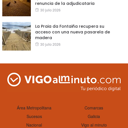
renuncia de la adjudicataria
Posted
30 julio 2026
on
La Praia da Fontaiña recupera su
acceso con una nueva pasarela de
madera
Posted
30 julio 2026
on
Área Metropolitana
Comarcas
Sucesos
Galicia
Nacional
Vigo al minuto