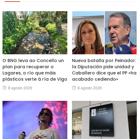
O BNG leva ao Concello un
Nueva batalla por Peinador:
plan para recuperar o
la Diputación pide unidad y
Lagares, o río que máis
Caballero dice que el PP «ha
plásticos verte á ría de Vigo
acabado cediendo»
Posted
Posted
8 agosto 2026
8 agosto 2026
on
on