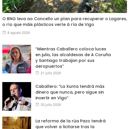
O BNG leva ao Concello un plan para recuperar o Lagares,
o río que máis plásticos verte á ría de Vigo
Posted
8 agosto 2026
on
“Mientras Caballero coloca luces
en julio, las alcaldesas de A Coruña
y Santiago trabajan por sus
aeropuertos”
Posted
31 julio 2026
on
Caballero: “La Xunta tendrá más
dinero que nunca, pero sigue sin
invertir en Vigo”
Posted
30 julio 2026
on
La reforma de la rúa Pazo tendrá
que volver a licitarse tras la