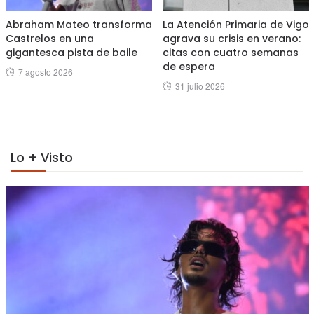
Abraham Mateo transforma
La Atención Primaria de Vigo
Castrelos en una
agrava su crisis en verano:
gigantesca pista de baile
citas con cuatro semanas
de espera
Posted
7 agosto 2026
Posted
31 julio 2026
on
on
Lo + Visto