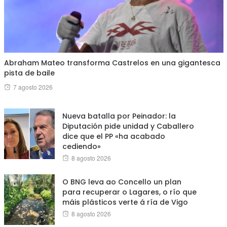
Abraham Mateo transforma Castrelos en una gigantesca
pista de baile
Posted
7 agosto 2026
on
Nueva batalla por Peinador: la
Diputación pide unidad y Caballero
dice que el PP «ha acabado
cediendo»
Posted
8 agosto 2026
on
O BNG leva ao Concello un plan
para recuperar o Lagares, o río que
máis plásticos verte á ría de Vigo
Posted
8 agosto 2026
on