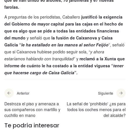
que se han unido 90 árboles, 70 jardineras y 67 nuevas
farolas.
A preguntas de los periodistas, Caballero
justificó la exigencia
del Gobierno de mayor capital para las cajas en el hecho de
que es algo que se pide a todas las entidades financieras
del mundo
y señaló que
la fusión de Caixanova y Caixa
Galicia “
le ha estallado en las manos al señor Feijóo
”, señaló
que si Caixanova hubiese podido seguir sola, “
y ahora
estaríamos hablando con tranquilidad
” y
reclamó a la Xunta que
informe de cuánto le ha costado a la entidad viguesa “
tener
que hacerse cargo de Caixa Galicia
”.
Anterior
Siguiente
Destroza el piso y amenaza a
La señal de 'prohibido' ¿es para
sus compañeros con martillo y
todos los coches menos para el
cuchillo en mano
del alcalde?
Te podría interesar