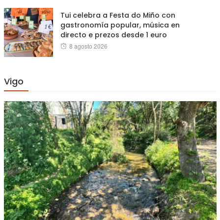
Tui celebra a Festa do Miño con
gastronomía popular, música en
directo e prezos desde 1 euro
Posted
8 agosto 2026
on
Vigo