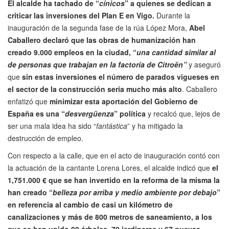
El alcalde ha tachado de “
cínicos
” a quienes se dedican a
criticar las inversiones del Plan E en Vigo.
Durante la
inauguración de la segunda fase de la rúa López Mora,
Abel
Caballero declaró que las obras de humanización han
creado 9.000 empleos en la ciudad, “
una cantidad similar al
de personas que trabajan en la factoría de Citroën”
y aseguró
que
sin estas inversiones el número de parados vigueses en
el sector de la construcción sería mucho más alto
. Caballero
enfatizó que
minimizar esta aportación del Gobierno de
España es una “
desvergüenza
” política
y recalcó que, lejos de
ser una mala idea ha sido “
fantástica
” y ha mitigado la
destrucción de empleo.
Con respecto a la calle, que en el acto de inauguración contó con
la actuación de la cantante Lorena Lores, el alcalde indicó que
el
1,751.000 € que se han invertido en la reforma de la misma la
han creado “
belleza por arriba y medio ambiente por debajo
”
en referencia al cambio de casi un kilómetro de
canalizaciones y más de 800 metros de saneamiento, a los