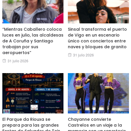
“Mientras Caballero coloca
Sinsal transforma el puerto
luces en julio, las alcaldesas
de Vigo en un escenario
de A Coruña y Santiago
único con conciertos entre
trabajan por sus
naves y bloques de granito
aeropuertos”
Posted
31 julio 2026
Posted
31 julio 2026
on
on
El Parque da Riouxa se
Chayanne convierte
prepara para las grandes
Castrelos en un viaje a la