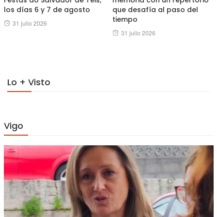
Festas do Salvador de Teis,
memoria con un repertorio
los días 6 y 7 de agosto
que desafía al paso del
tiempo
Posted
31 julio 2026
Posted
31 julio 2026
on
on
Lo + Visto
Vigo