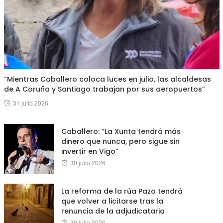
“Mientras Caballero coloca luces en julio, las alcaldesas
de A Coruña y Santiago trabajan por sus aeropuertos”
Posted
31 julio 2026
on
Caballero: “La Xunta tendrá más
dinero que nunca, pero sigue sin
invertir en Vigo”
Posted
30 julio 2026
on
La reforma de la rúa Pazo tendrá
que volver a licitarse tras la
renuncia de la adjudicataria
Posted
30 julio 2026