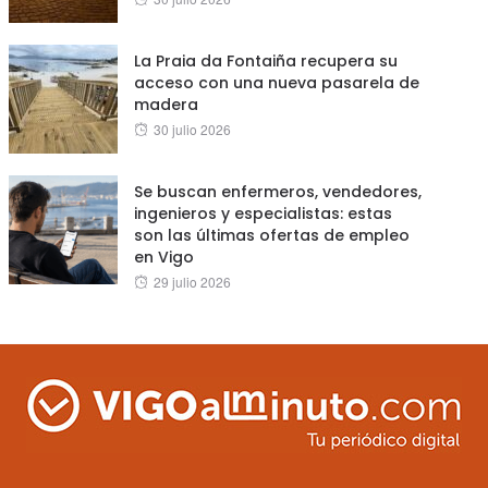
on
La Praia da Fontaiña recupera su
acceso con una nueva pasarela de
madera
Posted
30 julio 2026
on
Se buscan enfermeros, vendedores,
ingenieros y especialistas: estas
son las últimas ofertas de empleo
en Vigo
Posted
29 julio 2026
on