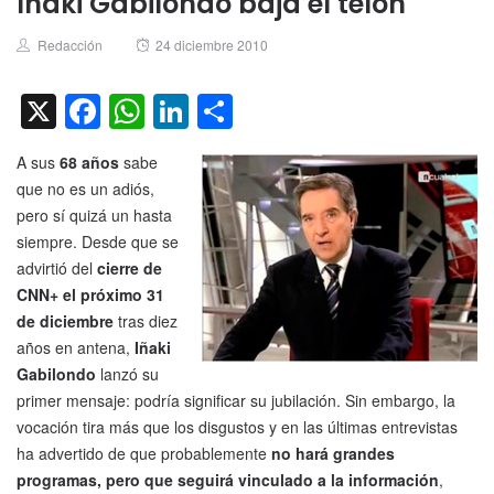
Iñaki Gabilondo baja el telón
Author
Posted
Redacción
24 diciembre 2010
on
X
Facebook
WhatsApp
LinkedIn
Compartir
A sus
68 años
sabe
que no es un adiós,
pero sí quizá un hasta
siempre. Desde que se
advirtió del
cierre de
CNN+ el próximo 31
de diciembre
tras diez
años en antena,
Iñaki
Gabilondo
lanzó su
primer mensaje: podría significar su jubilación. Sin embargo, la
vocación tira más que los disgustos y en las últimas entrevistas
ha advertido de que probablemente
no hará grandes
programas, pero que seguirá vinculado a la información
,