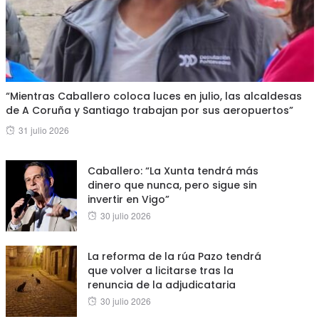
“Mientras Caballero coloca luces en julio, las alcaldesas
de A Coruña y Santiago trabajan por sus aeropuertos”
Posted
31 julio 2026
on
Caballero: “La Xunta tendrá más
dinero que nunca, pero sigue sin
invertir en Vigo”
Posted
30 julio 2026
on
La reforma de la rúa Pazo tendrá
que volver a licitarse tras la
renuncia de la adjudicataria
Posted
30 julio 2026
on