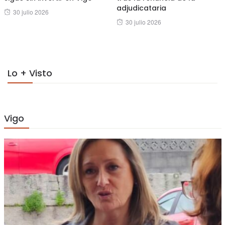
adjudicataria
Posted
30 julio 2026
Posted
30 julio 2026
on
on
Lo + Visto
Vigo