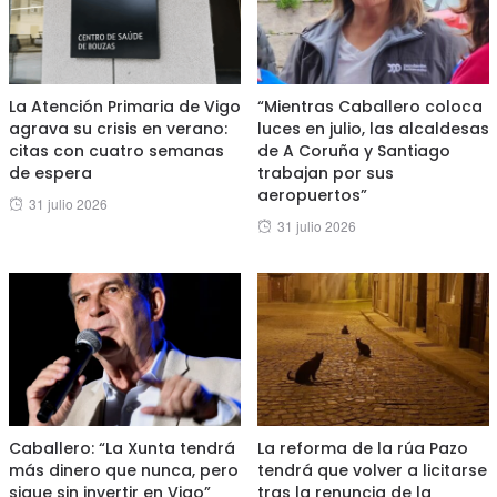
La Atención Primaria de Vigo
“Mientras Caballero coloca
agrava su crisis en verano:
luces en julio, las alcaldesas
citas con cuatro semanas
de A Coruña y Santiago
de espera
trabajan por sus
aeropuertos”
Posted
31 julio 2026
Posted
31 julio 2026
on
on
Caballero: “La Xunta tendrá
La reforma de la rúa Pazo
más dinero que nunca, pero
tendrá que volver a licitarse
sigue sin invertir en Vigo”
tras la renuncia de la