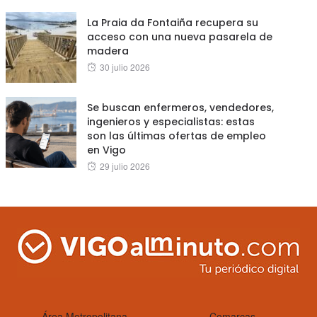
La Praia da Fontaiña recupera su
acceso con una nueva pasarela de
madera
Posted
30 julio 2026
on
Se buscan enfermeros, vendedores,
ingenieros y especialistas: estas
son las últimas ofertas de empleo
en Vigo
Posted
29 julio 2026
on
Área Metropolitana
Comarcas