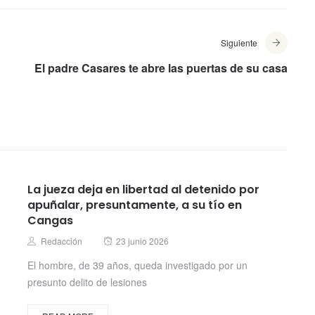
Siguiente
El padre Casares te abre las puertas de su casa
La jueza deja en libertad al detenido por
apuñalar, presuntamente, a su tío en
Cangas
Posted
Author
Redacción
23 junio 2026
on
El hombre, de 39 años, queda investigado por un
presunto delito de lesiones