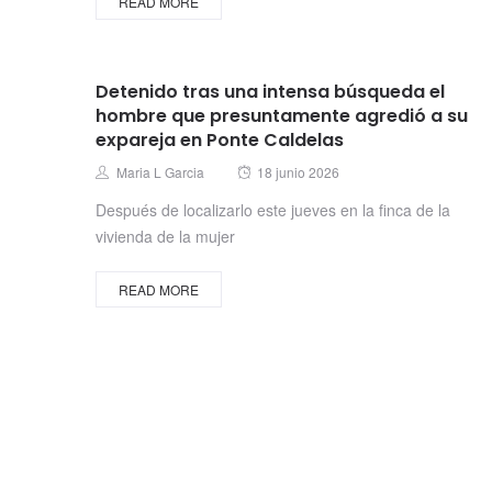
READ MORE
Detenido tras una intensa búsqueda el
hombre que presuntamente agredió a su
expareja en Ponte Caldelas
Posted
Author
Maria L Garcia
18 junio 2026
on
Después de localizarlo este jueves en la finca de la
vivienda de la mujer
READ MORE