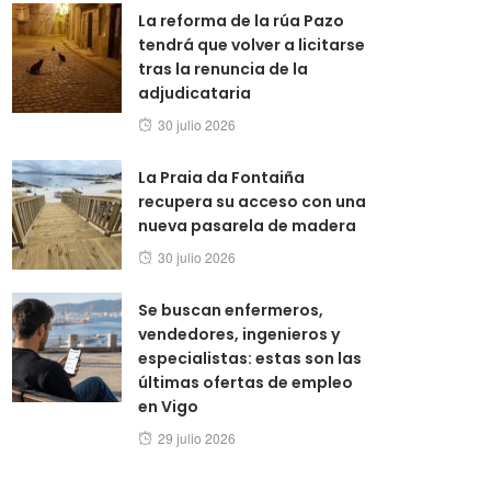
La reforma de la rúa Pazo
tendrá que volver a licitarse
tras la renuncia de la
adjudicataria
Posted
30 julio 2026
on
La Praia da Fontaiña
recupera su acceso con una
nueva pasarela de madera
Posted
30 julio 2026
on
Se buscan enfermeros,
vendedores, ingenieros y
especialistas: estas son las
últimas ofertas de empleo
en Vigo
Posted
29 julio 2026
on