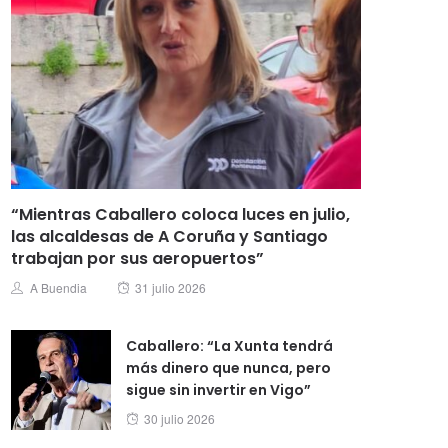
“Mientras Caballero coloca luces en julio,
las alcaldesas de A Coruña y Santiago
trabajan por sus aeropuertos”
Posted
Author
A Buendia
31 julio 2026
on
Caballero: “La Xunta tendrá
más dinero que nunca, pero
sigue sin invertir en Vigo”
Posted
30 julio 2026
on