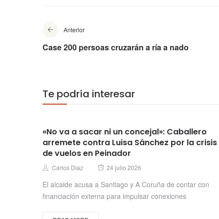
Anterior
Case 200 persoas cruzarán a ría a nado
Te podría interesar
«No va a sacar ni un concejal»: Caballero
arremete contra Luisa Sánchez por la crisis
de vuelos en Peinador
Posted
Author
Carlos Diaz
24 julio 2026
on
El alcalde acusa a Santiago y A Coruña de contar con
financiación externa para impulsar conexiones