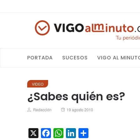
PORTADA
SUCESOS
VIGO AL MINUT
VIDEO
¿Sabes quién es?
Author
Posted
Redacción
19 agosto 2010
on
X
Facebook
WhatsApp
LinkedIn
Compartir