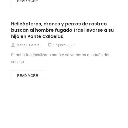
READ MORE
Helicópteros, drones y perros de rastreo
buscan al hombre fugado tras llevarse a su
hijo en Ponte Caldelas
Posted
Author
Maria L Garcia
17 junio 2026
on
El bebé fue localizado sano y salvo horas después del
suceso
READ MORE