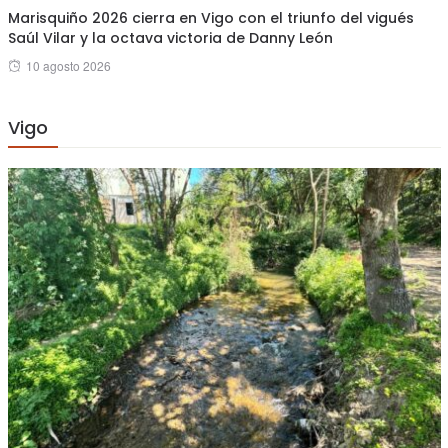
Marisquiño 2026 cierra en Vigo con el triunfo del vigués
Saúl Vilar y la octava victoria de Danny León
Posted
10 agosto 2026
on
Vigo