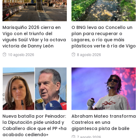
Marisquiño 2026 cierra en
O BNG leva ao Concello un
Vigo con el triunfo del
plan para recuperar o
vigués Saúl Vilar y la octava
Lagares, o río que máis
victoria de Danny León
plásticos verte á ría de Vigo
Posted
Posted
10 agosto 2026
8 agosto 2026
on
on
Nueva batalla por Peinador:
Abraham Mateo transforma
la Diputación pide unidad y
Castrelos en una
Caballero dice que el PP «ha
gigantesca pista de baile
acabado cediendo»
Posted
7 agosto 2026