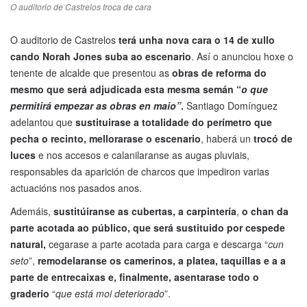
O auditorio de Castrelos troca de cara
O auditorio de Castrelos
terá unha nova cara o 14 de xullo
cando Norah Jones suba ao escenario
. Así o anunciou hoxe o
tenente de alcalde que presentou as
obras de reforma do
mesmo que será adjudicada esta mesma semán “
o que
permitirá empezar as obras en maio”
.
Santiago Domínguez
adelantou que
sustituirase a totalidade do perímetro que
pecha o recinto, mellorarase o escenario
, haberá un
trocó de
luces
e nos accesos e calanilaranse as augas pluviais,
responsables da aparición de charcos que impediron varias
actuacións nos pasados anos.
Ademáis,
sustitúiranse as cubertas, a carpintería
,
o chan da
parte acotada ao público, que será sustituido por cespede
natural,
cegarase a parte acotada para carga e descarga “
cun
seto
”,
remodelaranse os camerinos, a platea, taquillas e a a
parte de entrecaixas e, finalmente, asentarase todo o
graderío
“
que está moi deteriorado
”.