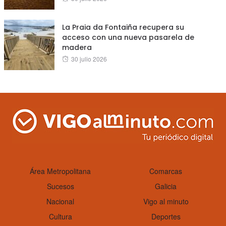
on
La Praia da Fontaiña recupera su
acceso con una nueva pasarela de
madera
Posted
30 julio 2026
on
Área Metropolitana
Comarcas
Sucesos
Galicia
Nacional
Vigo al minuto
Cultura
Deportes