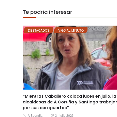
Te podría interesar
DESTACADOS
VIGO AL MINUTO
“Mientras Caballero coloca luces en julio, la
alcaldesas de A Coruña y Santiago trabaja
por sus aeropuertos”
Posted
Author
A Buendia
31 julio 2026