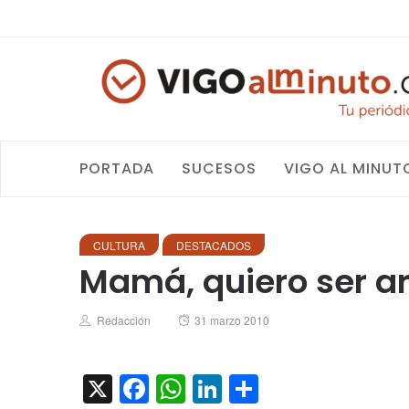
PORTADA
SUCESOS
VIGO AL MINUT
CULTURA
DESTACADOS
Mamá, quiero ser ar
Author
Posted
Redacción
31 marzo 2010
on
X
Facebook
WhatsApp
LinkedIn
Compartir