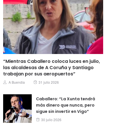
“Mientras Caballero coloca luces en julio,
las alcaldesas de A Coruña y Santiago
trabajan por sus aeropuertos”
Posted
Author
A Buendia
31 julio 2026
on
Caballero: “La Xunta tendrá
más dinero que nunca, pero
sigue sin invertir en Vigo”
Posted
30 julio 2026
on