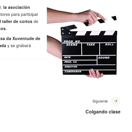
r,
la asociación
tores para participar
 taller de cortos
de
ños.
Casa da Xuventude de
ada
y se grabará
Siguiente
Colgando clase