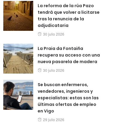
La reforma de la rúa Pazo
tendrá que volver a licitarse
tras la renuncia de la
adjudicataria
Posted
30 julio 2026
on
La Praia da Fontaiña
recupera su acceso con una
nueva pasarela de madera
Posted
30 julio 2026
on
Se buscan enfermeros,
vendedores, ingenieros y
especialistas: estas son las
últimas ofertas de empleo
en Vigo
Posted
29 julio 2026
on