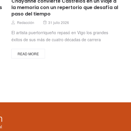
Chayanne convierte Castrelos en un viaje a
s
la memoria con un repertorio que desafía al
paso del tiempo
Posted
Author
Redacción
31 julio 2026
on
El artista puertorriqueño repasó en Vigo los grandes
éxitos de sus más de cuatro décadas de carrera
READ MORE