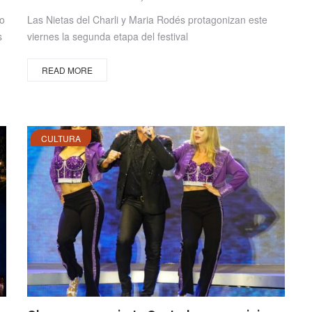
on
no
Las Nietas del Charli y Maria Rodés protagonizan este
s
viernes la segunda etapa del festival
READ MORE
CULTURA