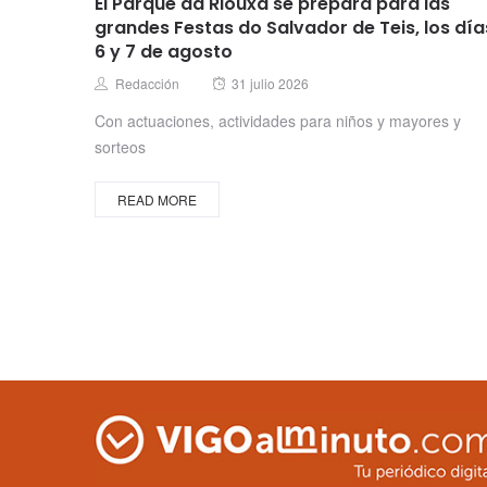
El Parque da Riouxa se prepara para las
grandes Festas do Salvador de Teis, los día
6 y 7 de agosto
Posted
Author
Redacción
31 julio 2026
on
Con actuaciones, actividades para niños y mayores y
sorteos
READ MORE