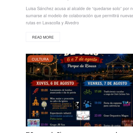
on
Luisa Sánchez acusa al alcalde de “quedarse solo” por 
sumarse al modelo de colaboración que permitirá nueva
rutas en Lavacolla y Alvedro
READ MORE
CULTURA