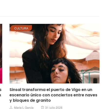
CULTURA
s
Sinsal transforma el puerto de Vigo en un
n
escenario único con conciertos entre naves
y bloques de granito
Posted
Author
Maria L Garcia
31 julio 2026