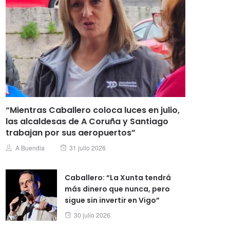
“Mientras Caballero coloca luces en julio,
las alcaldesas de A Coruña y Santiago
trabajan por sus aeropuertos”
Posted
Author
A Buendia
31 julio 2026
on
Caballero: “La Xunta tendrá
más dinero que nunca, pero
sigue sin invertir en Vigo”
Posted
30 julio 2026
on