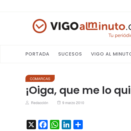
PORTADA
SUCESOS
VIGO AL MINUT
COMARCAS
¡Oiga, que me lo qu
Author
Posted
Redacción
9 marzo 2010
on
X
Facebook
WhatsApp
LinkedIn
Compartir