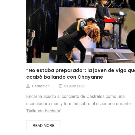
“No estaba preparado”: la joven de Vigo qu
acabó bailando con Chayanne
Posted
Author
Redacción
31 julio 2026
on
Encarna acudió al concierto de Castrelos como una
espectadora más y terminó sobre el escenario durante
'Bailando bachata'
READ MORE