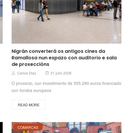
Nigrán converterá os antigos cines da
Ramallosa nun espazo con auditorio e sala
de proxeccións
Posted
Author
Carlos Diaz
31 julio 2026
on
O proxecto, cun investimento de 555.290 euros financiado
s
con fondos europeos
READ MORE
COMARCAS