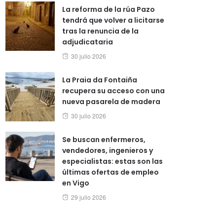
La reforma de la rúa Pazo
tendrá que volver a licitarse
tras la renuncia de la
adjudicataria
Posted
30 julio 2026
on
La Praia da Fontaiña
recupera su acceso con una
nueva pasarela de madera
Posted
30 julio 2026
on
Se buscan enfermeros,
vendedores, ingenieros y
especialistas: estas son las
últimas ofertas de empleo
en Vigo
Posted
29 julio 2026
on