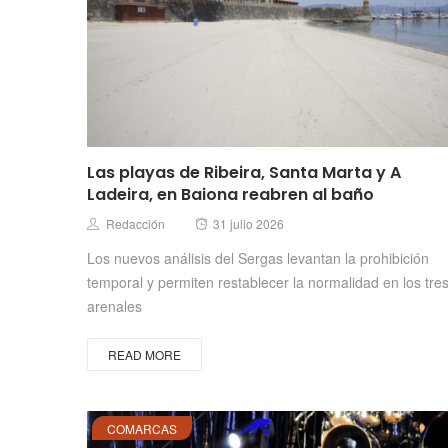
Las playas de Ribeira, Santa Marta y A
Ladeira, en Baiona reabren al baño
Posted
Author
Redacción
31 julio 2026
on
Los nuevos análisis del Sergas levantan la prohibición
temporal y permiten restablecer la normalidad en los tre
arenales
READ MORE
COMARCAS