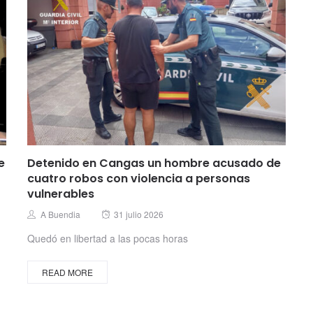
e
Detenido en Cangas un hombre acusado de
cuatro robos con violencia a personas
vulnerables
Posted
Author
A Buendia
31 julio 2026
on
Quedó en libertad a las pocas horas
READ MORE