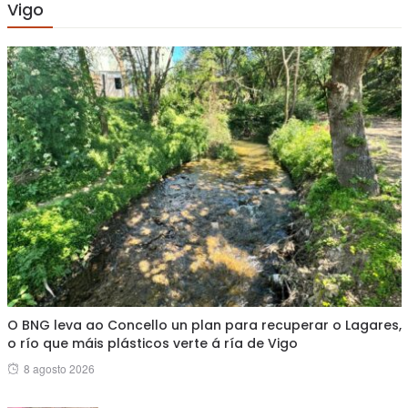
Vigo
O BNG leva ao Concello un plan para recuperar o Lagares,
o río que máis plásticos verte á ría de Vigo
Posted
8 agosto 2026
on