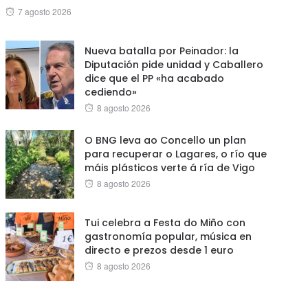
Posted
7 agosto 2026
on
Nueva batalla por Peinador: la
Diputación pide unidad y Caballero
dice que el PP «ha acabado
cediendo»
Posted
8 agosto 2026
on
O BNG leva ao Concello un plan
para recuperar o Lagares, o río que
máis plásticos verte á ría de Vigo
Posted
8 agosto 2026
on
Tui celebra a Festa do Miño con
gastronomía popular, música en
directo e prezos desde 1 euro
Posted
8 agosto 2026
on