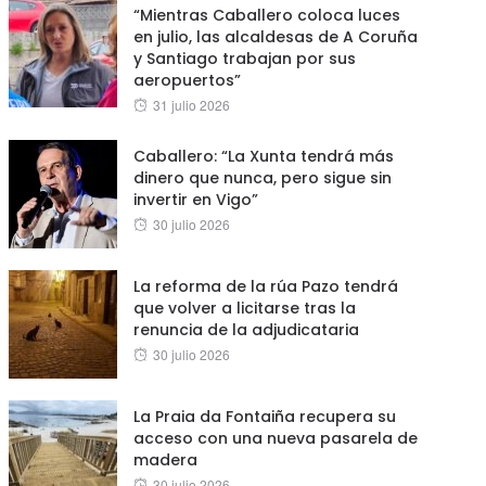
“Mientras Caballero coloca luces
en julio, las alcaldesas de A Coruña
y Santiago trabajan por sus
aeropuertos”
Posted
31 julio 2026
on
Caballero: “La Xunta tendrá más
dinero que nunca, pero sigue sin
invertir en Vigo”
Posted
30 julio 2026
on
La reforma de la rúa Pazo tendrá
que volver a licitarse tras la
renuncia de la adjudicataria
Posted
30 julio 2026
on
La Praia da Fontaiña recupera su
acceso con una nueva pasarela de
madera
Posted
30 julio 2026