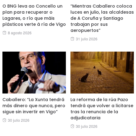
O BNG leva ao Concello un
“Mientras Caballero coloca
plan para recuperar o
luces en julio, las alcaldesas
Lagares, o río que máis
de A Coruña y Santiago
plásticos verte á ría de Vigo
trabajan por sus
aeropuertos”
Posted
8 agosto 2026
Posted
31 julio 2026
on
on
Caballero: “La Xunta tendrá
La reforma de la rúa Pazo
más dinero que nunca, pero
tendrá que volver a licitarse
sigue sin invertir en Vigo”
tras la renuncia de la
adjudicataria
Posted
30 julio 2026
Posted
30 julio 2026
on
on