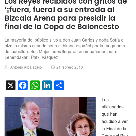
Los Reyes recibidos con gritos de
‘¡fuera, fuera! a su entrada al
Bizcaia Arena para presidir la
final de la Copa de Baloncesto
La mayoría del público silvó a don Juan Carlos y doña Sofía e
hizo lo mismo cuando sonó el himno español por la megafonía
del pabellón. Sus Majestades llegaron acompañados por el
Lehendakari, Patxi Vázquez
Author
Posted
Antonio Albaladejo
21 febrero 2010
on
X
Facebook
WhatsApp
LinkedIn
Compartir
Los
aficionados
que han
acudido a ver
la Final de la
Copa del Rey