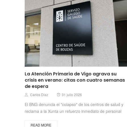
La Atención Primaria de Vigo agrava su
crisis en verano: citas con cuatro semanas
de espera
Posted
Author
Carlos Diaz
31 julio 2026
on
El BNG denuncia el "colapso" de los centros de salud y
reclama a la Xunta un refuerzo inmediato de personal
READ MORE