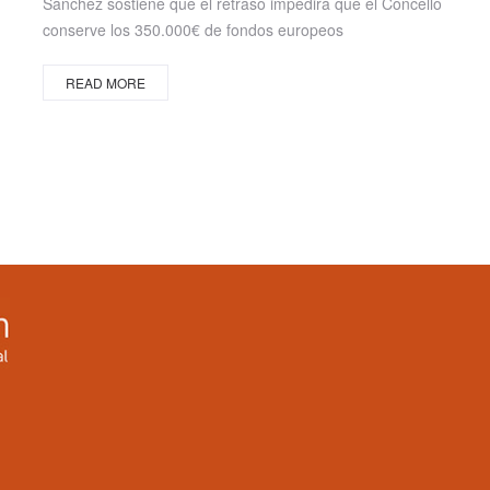
Sánchez sostiene que el retraso impedirá que el Concello
conserve los 350.000€ de fondos europeos
READ MORE