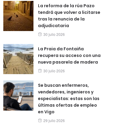
La reforma de la rúa Pazo
tendrá que volver a licitarse
tras la renuncia de la
adjudicataria
Posted
30 julio 2026
on
La Praia da Fontaiña
recupera su acceso con una
nueva pasarela de madera
Posted
30 julio 2026
on
Se buscan enfermeros,
vendedores, ingenieros y
especialistas: estas son las
últimas ofertas de empleo
en Vigo
Posted
29 julio 2026
on