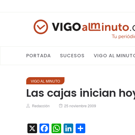
PORTADA
SUCESOS
VIGO AL MINUT
VIGO AL MINUTO
Las cajas inician h
Author
Posted
Redacción
25 noviembre 2009
on
X
Facebook
WhatsApp
LinkedIn
Compartir