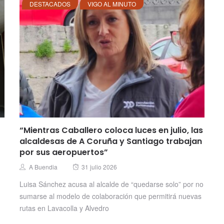
DESTACADOS
VIGO AL MINUTO
“Mientras Caballero coloca luces en julio, las
alcaldesas de A Coruña y Santiago trabajan
por sus aeropuertos”
Posted
Author
A Buendia
31 julio 2026
on
Luisa Sánchez acusa al alcalde de “quedarse solo” por no
sumarse al modelo de colaboración que permitirá nuevas
rutas en Lavacolla y Alvedro