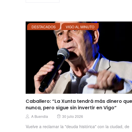
DESTACADOS
VIGO AL MINUTO
Caballero: “La Xunta tendrá más dinero qu
nunca, pero sigue sin invertir en Vigo”
Posted
Author
A Buendia
30 julio 2026
on
Vuelve a reclamar la "deuda histórica" con la ciudad, de