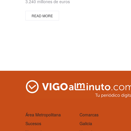
3.240 millones de euros
READ MORE
Área Metropolitana
Comarcas
Sucesos
Galicia