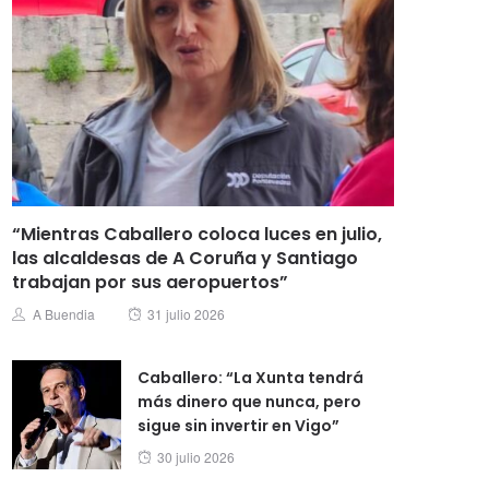
“Mientras Caballero coloca luces en julio,
las alcaldesas de A Coruña y Santiago
trabajan por sus aeropuertos”
Posted
Author
A Buendia
31 julio 2026
on
Caballero: “La Xunta tendrá
más dinero que nunca, pero
sigue sin invertir en Vigo”
Posted
30 julio 2026
on