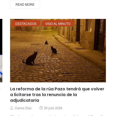
READ MORE
DESTACADOS
VIGO AL MINUTO
e
La reforma de la rúa Pazo tendrá que volver
a licitarse tras la renuncia de la
adjudicataria
Posted
Author
Carlos Diaz
30 julio 2026
on