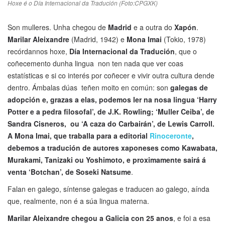
Hoxe é o Día Internacional da Tradución (Foto:CPGXK)
Son mulleres. Unha chegou de
Madrid
e a outra do
Xapón
.
Marilar Aleixandre
(Madrid, 1942) e
Mona Imai
(Tokio, 1978)
recórdannos hoxe,
Día Internacional da Tradución
, que o
coñecemento dunha lingua non ten nada que ver coas
estatísticas e si co interés por coñecer e vivir outra cultura dende
dentro. Ámbalas dúas teñen moito en común: son
galegas de
adopción e, grazas a elas, podemos ler na nosa lingua ‘Harry
Potter e a pedra filosofal’, de J.K. Rowling; ‘Muller Ceiba’, de
Sandra Cisneros, ou ‘A caza do Carbairán’, de Lewis Carroll.
A Mona Imai, que traballa para a editorial
Rinoceronte
,
debemos a tradución de autores xaponeses como Kawabata,
Murakami, Tanizaki ou Yoshimoto, e proximamente sairá á
venta ‘Botchan’, de Soseki Natsume
.
Falan en galego, síntense galegas e traducen ao galego, aínda
que, realmente, non é a súa lingua materna.
Marilar Aleixandre chegou a Galicia con 25 anos
, e foi a esa