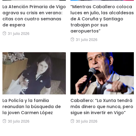
La Atención Primaria de Vigo
“Mientras Caballero coloca
agrava su crisis en verano:
luces en julio, las alcaldesas
citas con cuatro semanas
de A Coruña y Santiago
de espera
trabajan por sus
aeropuertos”
Posted
31 julio 2026
Posted
31 julio 2026
on
on
La Policía y la familia
Caballero: “La Xunta tendrá
reanudan la búsqueda de
más dinero que nunca, pero
la joven Carmen López
sigue sin invertir en Vigo”
Posted
Posted
30 julio 2026
30 julio 2026
on
on