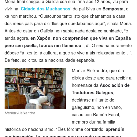
Mona Imai chegou a Galicia coa súa irmá aos 12 anos, viu para
vivir na
‘Cidade dos Muchachos’
do pai Silva en
Bemposta
, e
xa non marchou. “Gustounos tanto isto que chamamos a casa
dos meus pais para dicirlles que quedabamos aquí”, sinala Mona.
Antes de estar en Galicia non sabía nada desta comunidade, “e
aínda agora,
en Xapón, non comprenden que viva en España
pero sen paella, touros nin flamenco”
, di. O seu namoramento
débese “á xente, á cultura, a que se vive máis relaxadamente…”.
De feito, solicitou xa a nacionalidade española.
Marilar Aleixandre, que é a
elixida deste ano para recibir a
homenaxe da
Asociación de
Tradutores Galegos
,
declárase militante do
galeguismo, non en vano,
Marilar Aleixandre
casou con Ramón Facal,
membro dunha familia
histórica do nacionalismo. “Eles fóronme corrixindo,
aprendín
por inmersión, foi un proceso que se pode comparar ao