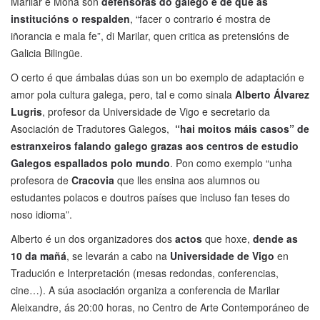
Marilar e Mona son
defensoras do galego e de que as
institucións o respalden
, “facer o contrario é mostra de
iñorancia e mala fe”, di Marilar, quen critica as pretensións de
Galicia Bilingüe.
O certo é que ámbalas dúas son un bo exemplo de adaptación e
amor pola cultura galega, pero, tal e como sinala
Alberto Álvarez
Lugris
, profesor da Universidade de Vigo e secretario da
Asociación de Tradutores Galegos,
“hai moitos máis casos” de
estranxeiros falando galego grazas aos centros de estudio
Galegos espallados polo mundo
. Pon como exemplo “unha
profesora de
Cracovia
que lles ensina aos alumnos ou
estudantes polacos e doutros países que incluso fan teses do
noso idioma”.
Alberto é un dos organizadores dos
actos
que hoxe,
dende as
10 da mañá
, se levarán a cabo na
Universidade de Vigo
en
Tradución e Interpretación (mesas redondas, conferencias,
cine…). A súa asociación organiza a conferencia de Marilar
Aleixandre, ás 20:00 horas, no Centro de Arte Contemporáneo de