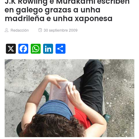
J.K Rowling e Murakami escriben
en galego grazas a unha
madrileña e unha xaponesa
Author
Posted
Redacción
30 septiembre 2009
on
X
Facebook
WhatsApp
LinkedIn
Compartir