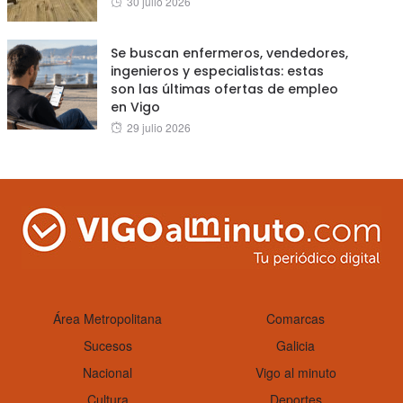
30 julio 2026
on
Se buscan enfermeros, vendedores,
ingenieros y especialistas: estas
son las últimas ofertas de empleo
en Vigo
Posted
29 julio 2026
on
Área Metropolitana
Comarcas
Sucesos
Galicia
Nacional
Vigo al minuto
Cultura
Deportes