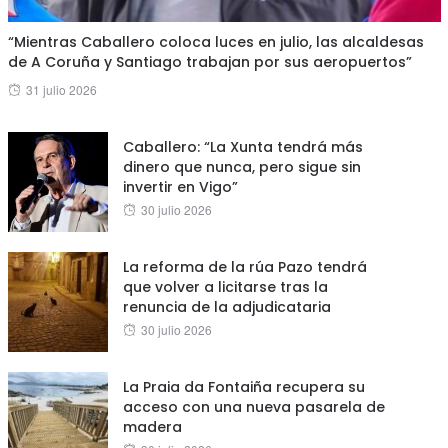
“Mientras Caballero coloca luces en julio, las alcaldesas
de A Coruña y Santiago trabajan por sus aeropuertos”
Posted
31 julio 2026
on
Caballero: “La Xunta tendrá más
dinero que nunca, pero sigue sin
invertir en Vigo”
Posted
30 julio 2026
on
La reforma de la rúa Pazo tendrá
que volver a licitarse tras la
renuncia de la adjudicataria
Posted
30 julio 2026
on
La Praia da Fontaiña recupera su
acceso con una nueva pasarela de
madera
Posted