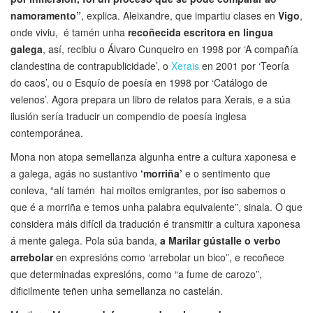
namoramento”
, explica. Aleixandre, que impartiu clases en
Vigo
,
onde viviu, é tamén unha
recoñecida escritora en lingua
galega
, así, recibiu o Álvaro Cunqueiro en 1998 por ‘A compañía
clandestina de contrapublicidade’, o
Xerais
en 2001 por ‘Teoría
do caos’, ou o Esquío de poesía en 1998 por ‘Catálogo de
velenos’. Agora prepara un libro de relatos para Xerais, e a súa
ilusión sería traducir un compendio de poesía inglesa
contemporánea.
Mona non atopa semellanza algunha entre a cultura xaponesa e
a galega, agás no sustantivo
‘morriña’
e o sentimento que
conleva, “alí tamén hai moitos emigrantes, por iso sabemos o
que é a morriña e temos unha palabra equivalente”, sinala. O que
considera máis difícil da tradución é transmitir a cultura xaponesa
á mente galega. Pola súa banda,
a Marilar gústalle o verbo
arrebolar
en expresións como ‘arrebolar un bico”, e recoñece
que determinadas expresións, como “a fume de carozo”,
dificilmente teñen unha semellanza no castelán.