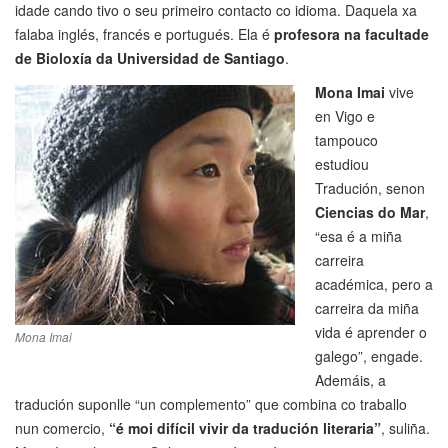
idade cando tivo o seu primeiro contacto co idioma. Daquela xa
falaba inglés, francés e portugués. Ela é
profesora na facultade
de Bioloxía da Universidad de Santiago
.
Mona Imai
vive
en Vigo e
tampouco
estudiou
Tradución, senon
Ciencias do Mar
,
“esa é a miña
carreira
académica, pero a
carreira da miña
vida é aprender o
Mona Imai
galego”, engade.
Ademáis, a
tradución suponlle “un complemento” que combina co traballo
nun comercio,
“é moi difícil vivir da tradución literaria”
, suliña.