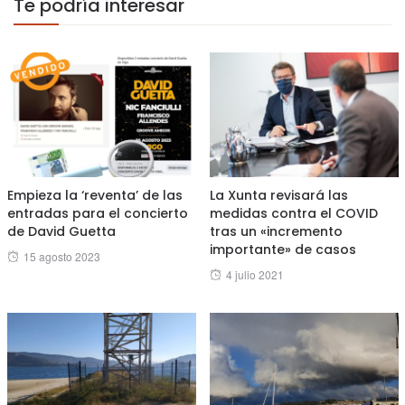
Te podría interesar
Empieza la ‘reventa’ de las
La Xunta revisará las
entradas para el concierto
medidas contra el COVID
de David Guetta
tras un «incremento
importante» de casos
Posted
15 agosto 2023
Posted
4 julio 2021
on
on