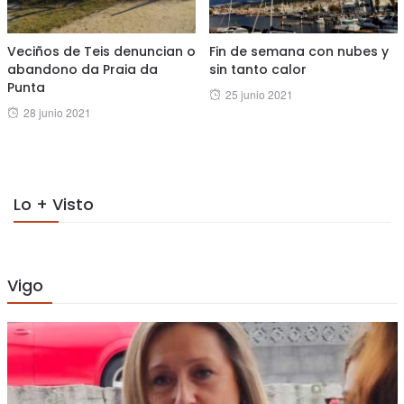
Veciños de Teis denuncian o
Fin de semana con nubes y
abandono da Praia da
sin tanto calor
Punta
Posted
25 junio 2021
Posted
28 junio 2021
on
on
Lo + Visto
Vigo