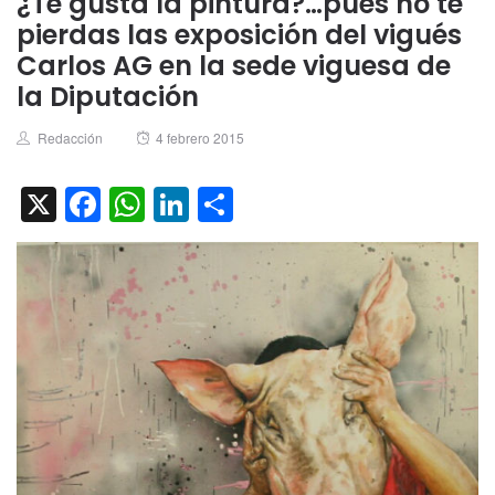
¿Te gusta la pintura?…pues no te
pierdas las exposición del vigués
Carlos AG en la sede viguesa de
la Diputación
Author
Posted
Redacción
4 febrero 2015
on
X
Facebook
WhatsApp
LinkedIn
Compartir