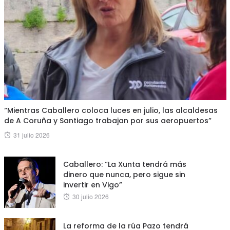
“Mientras Caballero coloca luces en julio, las alcaldesas
de A Coruña y Santiago trabajan por sus aeropuertos”
Posted
31 julio 2026
on
Caballero: “La Xunta tendrá más
dinero que nunca, pero sigue sin
invertir en Vigo”
Posted
30 julio 2026
on
La reforma de la rúa Pazo tendrá