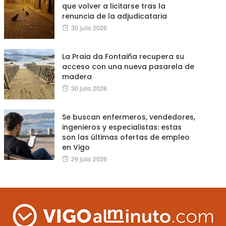
que volver a licitarse tras la
renuncia de la adjudicataria
Posted
30 julio 2026
on
La Praia da Fontaiña recupera su
acceso con una nueva pasarela de
madera
Posted
30 julio 2026
on
Se buscan enfermeros, vendedores,
ingenieros y especialistas: estas
son las últimas ofertas de empleo
en Vigo
Posted
29 julio 2026
on